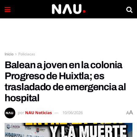
Inicio
Policiacas
Balean a joven en la colonia
Progreso de Huixtla; es
trasladado de emergencia al
hospital
A
por
NAU Noticias
10/06/2026
A