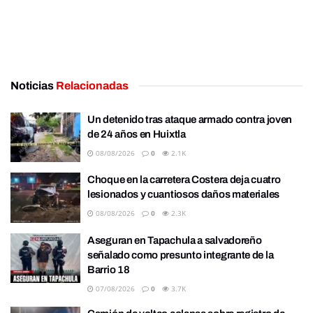
Noticias
Relacionadas
Un detenido tras ataque armado contra joven
de 24 años en Huixtla
08/08/2026
0
2.1K
Choque en la carretera Costera deja cuatro
lesionados y cuantiosos daños materiales
08/08/2026
0
2.3K
Aseguran en Tapachula a salvadoreño
señalado como presunto integrante de la
Barrio 18
07/08/2026
0
3.7K