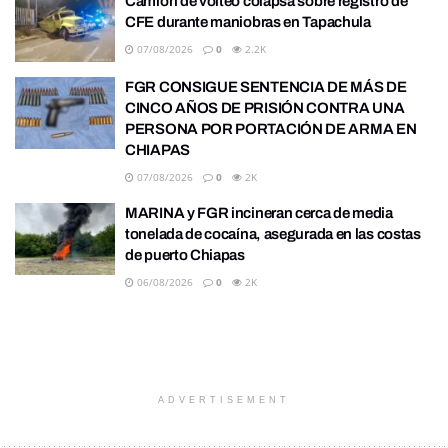
Camión de volteo colapsa sobre registro de
CFE durante maniobras en Tapachula
07/08/2026
0
2.2K
FGR CONSIGUE SENTENCIA DE MÁS DE
CINCO AÑOS DE PRISIÓN CONTRA UNA
PERSONA POR PORTACIÓN DE ARMA EN
CHIAPAS
07/08/2026
0
2K
MARINA y FGR incineran cerca de media
tonelada de cocaína, asegurada en las costas
de puerto Chiapas
06/08/2026
0
2K
ADVERTISEMENT