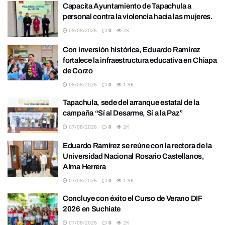
Capacita Ayuntamiento de Tapachula a
personal contra la violencia hacia las mujeres.
08/08/2026
0
2K
Con inversión histórica, Eduardo Ramírez
fortalece la infraestructura educativa en Chiapa
de Corzo
08/08/2026
0
1.9K
Tapachula, sede del arranque estatal de la
campaña “Sí al Desarme, Sí a la Paz”
07/08/2026
0
2K
Eduardo Ramírez se reúne con la rectora de la
Universidad Nacional Rosario Castellanos,
Alma Herrera
07/08/2026
0
1.9K
Concluye con éxito el Curso de Verano DIF
2026 en Suchiate
07/08/2026
0
2K