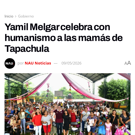
Inicio
Gobierno
Yamil Melgar celebra con
humanismo a las mamás de
Tapachula
A
por
NAU Noticias
09/05/2026
A