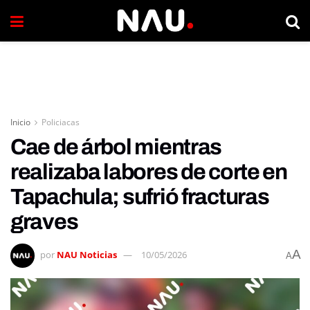
Inicio
Policiacas
Cae de árbol mientras
realizaba labores de corte en
Tapachula; sufrió fracturas
graves
A
por
NAU Noticias
10/05/2026
A