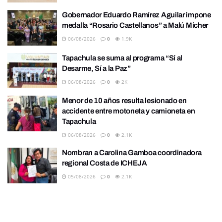
Gobernador Eduardo Ramírez Aguilar impone
medalla “Rosario Castellanos” a Malú Mícher
06/08/2026
0
1.9K
Tapachula se suma al programa “Sí al
Desarme, Sí a la Paz”
06/08/2026
0
2K
Menor de 10 años resulta lesionado en
accidente entre motoneta y camioneta en
Tapachula
06/08/2026
0
2.1K
Nombran a Carolina Gamboa coordinadora
regional Costa de ICHEJA
05/08/2026
0
2.1K