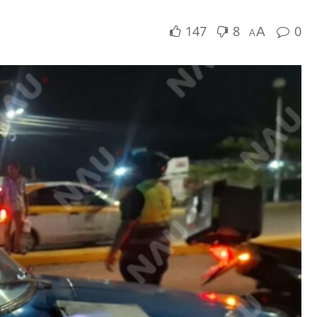
147
8
0
A
A