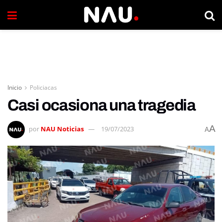
Inicio
Policiacas
Casi ocasiona una tragedia
A
por
NAU Noticias
19/07/2023
A