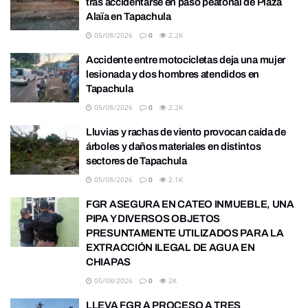
tras accidentarse en paso peatonal de Plaza
Alaïa en Tapachula
05/08/2026
0
2.2K
Accidente entre motocicletas deja una mujer
lesionada y dos hombres atendidos en
Tapachula
05/08/2026
0
2.2K
Lluvias y rachas de viento provocan caída de
árboles y daños materiales en distintos
sectores de Tapachula
05/08/2026
0
2.1K
FGR ASEGURA EN CATEO INMUEBLE, UNA
PIPA Y DIVERSOS OBJETOS
PRESUNTAMENTE UTILIZADOS PARA LA
EXTRACCIÓN ILEGAL DE AGUA EN
CHIAPAS
05/08/2026
0
2K
LLEVA FGR A PROCESO A TRES