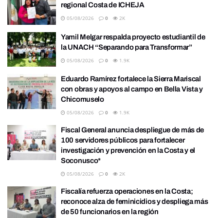
regional Costa de ICHEJA
05/08/2026
0
2K
Yamil Melgar respalda proyecto estudiantil de
la UNACH “Separando para Transformar”
05/08/2026
0
1.9K
Eduardo Ramírez fortalece la Sierra Mariscal
con obras y apoyos al campo en Bella Vista y
Chicomuselo
05/08/2026
0
1.9K
Fiscal General anuncia despliegue de más de
100 servidores públicos para fortalecer
investigación y prevención en la Costa y el
Soconusco*
05/08/2026
0
2K
Fiscalía refuerza operaciones en la Costa;
reconoce alza de feminicidios y despliega más
de 50 funcionarios en la región