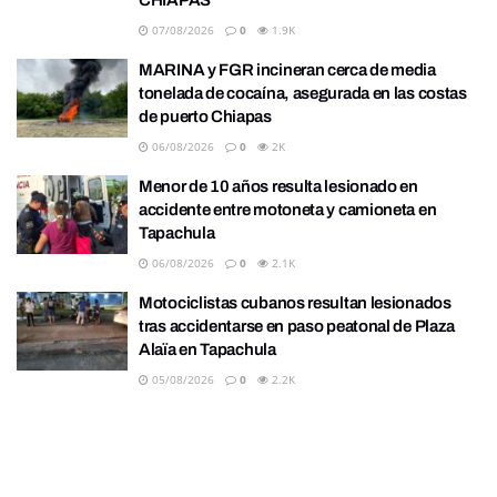
07/08/2026
0
1.9K
MARINA y FGR incineran cerca de media
tonelada de cocaína, asegurada en las costas
de puerto Chiapas
06/08/2026
0
2K
Menor de 10 años resulta lesionado en
accidente entre motoneta y camioneta en
Tapachula
06/08/2026
0
2.1K
Motociclistas cubanos resultan lesionados
tras accidentarse en paso peatonal de Plaza
Alaïa en Tapachula
05/08/2026
0
2.2K