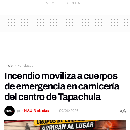
ADVERTISEMENT
Inicio
Policiacas
Incendio moviliza a cuerpos
de emergencia en carnicería
del centro de Tapachula
A
por
NAU Noticias
09/06/2026
A