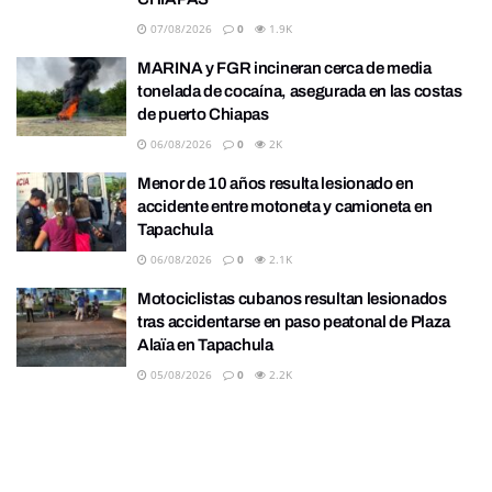
07/08/2026
0
1.9K
MARINA y FGR incineran cerca de media
tonelada de cocaína, asegurada en las costas
de puerto Chiapas
06/08/2026
0
2K
Menor de 10 años resulta lesionado en
accidente entre motoneta y camioneta en
Tapachula
06/08/2026
0
2.1K
Motociclistas cubanos resultan lesionados
tras accidentarse en paso peatonal de Plaza
Alaïa en Tapachula
05/08/2026
0
2.2K