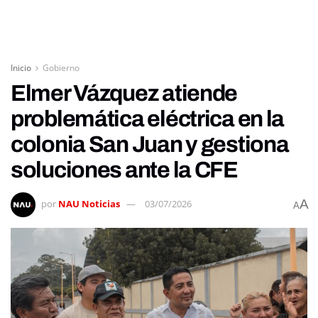
Inicio
Gobierno
Elmer Vázquez atiende
problemática eléctrica en la
colonia San Juan y gestiona
soluciones ante la CFE
A
por
NAU Noticias
03/07/2026
A