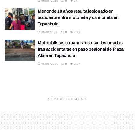
06/08/2026
0
2K
Menor de 10 años resulta lesionado en
accidente entre motoneta y camioneta en
Tapachula
06/08/2026
0
2.1K
Motociclistas cubanos resultan lesionados
tras accidentarse en paso peatonal de Plaza
Alaïa en Tapachula
05/08/2026
0
2.2K
ADVERTISEMENT