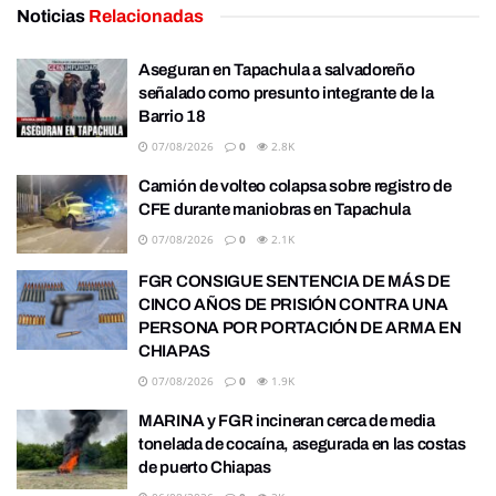
Noticias
Relacionadas
Aseguran en Tapachula a salvadoreño
señalado como presunto integrante de la
Barrio 18
07/08/2026
0
2.8K
Camión de volteo colapsa sobre registro de
CFE durante maniobras en Tapachula
07/08/2026
0
2.1K
FGR CONSIGUE SENTENCIA DE MÁS DE
CINCO AÑOS DE PRISIÓN CONTRA UNA
PERSONA POR PORTACIÓN DE ARMA EN
CHIAPAS
07/08/2026
0
1.9K
MARINA y FGR incineran cerca de media
tonelada de cocaína, asegurada en las costas
de puerto Chiapas