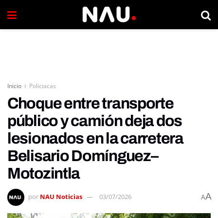
Inicio
Policiacas
Choque entre transporte
público y camión deja dos
lesionados en la carretera
Belisario Domínguez–
Motozintla
A
por
NAU Noticias
03/07/2026
A