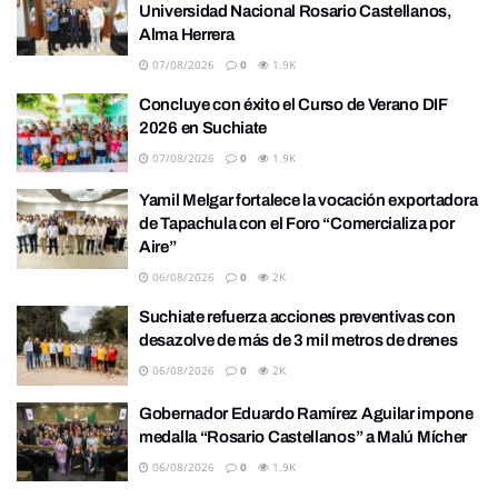
Universidad Nacional Rosario Castellanos,
Alma Herrera
07/08/2026
0
1.9K
Concluye con éxito el Curso de Verano DIF
2026 en Suchiate
07/08/2026
0
1.9K
Yamil Melgar fortalece la vocación exportadora
de Tapachula con el Foro “Comercializa por
Aire”
06/08/2026
0
2K
Suchiate refuerza acciones preventivas con
desazolve de más de 3 mil metros de drenes
06/08/2026
0
2K
Gobernador Eduardo Ramírez Aguilar impone
medalla “Rosario Castellanos” a Malú Mícher
06/08/2026
0
1.9K