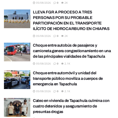
05/08/2026
0
2K
LLEVA FGR A PROCESO A TRES
PERSONAS POR SU PROBABLE
PARTICIPACIÓN EN EL TRANSPORTE
ILÍCITO DE HIDROCARBURO EN CHIAPAS
05/08/2026
0
2K
Choque entre autobús de pasajeros y
camioneta genera congestionamiento en una
de las principales vialidades de Tapachula
05/08/2026
0
2.1K
Choque entre automóvil y unidad del
transporte público moviliza a cuerpos de
emergencia en Tapachula
05/08/2026
0
2.1K
Cateo en vivienda de Tapachula culmina con
cuatro detenidos y aseguramiento de
presuntas drogas