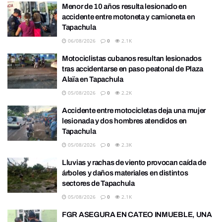
Menor de 10 años resulta lesionado en
accidente entre motoneta y camioneta en
Tapachula
06/08/2026
0
2.1K
Motociclistas cubanos resultan lesionados
tras accidentarse en paso peatonal de Plaza
Alaïa en Tapachula
05/08/2026
0
2.2K
Accidente entre motocicletas deja una mujer
lesionada y dos hombres atendidos en
Tapachula
05/08/2026
0
2.3K
Lluvias y rachas de viento provocan caída de
árboles y daños materiales en distintos
sectores de Tapachula
05/08/2026
0
2.1K
FGR ASEGURA EN CATEO INMUEBLE, UNA