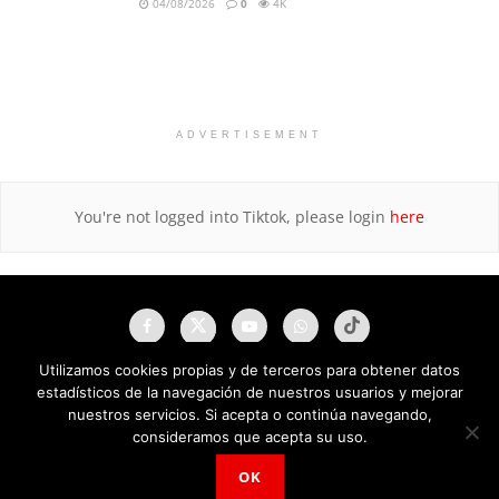
04/08/2026
0
4K
ADVERTISEMENT
You're not logged into Tiktok, please login
here
Utilizamos cookies propias y de terceros para obtener datos
estadísticos de la navegación de nuestros usuarios y mejorar
nuestros servicios. Si acepta o continúa navegando,
consideramos que acepta su uso.
OK
NAU Noticias A Tiempo Universales © 2025