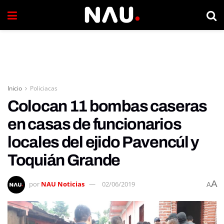
Inicio
Policiacas
Colocan 11 bombas caseras
en casas de funcionarios
locales del ejido Pavencúl y
Toquián Grande
A
por
NAU Noticias
02/06/2019
A