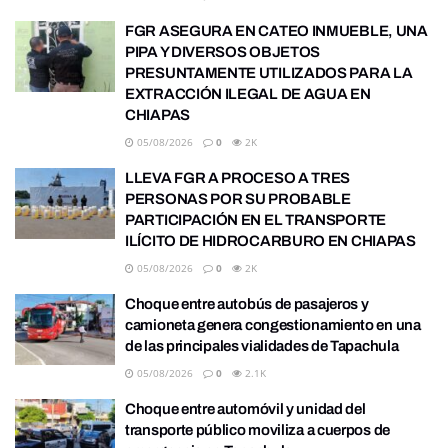
FGR ASEGURA EN CATEO INMUEBLE, UNA
PIPA Y DIVERSOS OBJETOS
PRESUNTAMENTE UTILIZADOS PARA LA
EXTRACCIÓN ILEGAL DE AGUA EN
CHIAPAS
05/08/2026
0
2K
LLEVA FGR A PROCESO A TRES
PERSONAS POR SU PROBABLE
PARTICIPACIÓN EN EL TRANSPORTE
ILÍCITO DE HIDROCARBURO EN CHIAPAS
05/08/2026
0
2K
Choque entre autobús de pasajeros y
camioneta genera congestionamiento en una
de las principales vialidades de Tapachula
05/08/2026
0
2.1K
Choque entre automóvil y unidad del
transporte público moviliza a cuerpos de