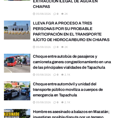
EXTRACCIÓN ILEGAL DE AGUA EN
CHIAPAS
05/08/2026
0
2K
LLEVA FGR A PROCESO A TRES
PERSONAS POR SU PROBABLE
PARTICIPACIÓN EN EL TRANSPORTE
ILÍCITO DE HIDROCARBURO EN CHIAPAS
05/08/2026
0
2K
Choque entre autobús de pasajeros y
camioneta genera congestionamiento en una
de las principales vialidades de Tapachula
05/08/2026
0
2.1K
Choque entre automóvil y unidad del
transporte público moviliza a cuerpos de
emergencia en Tapachula
05/08/2026
0
2.1K
Hombre es asesinado a balazos en Mazatán;
investigan posible disputa por un terreno