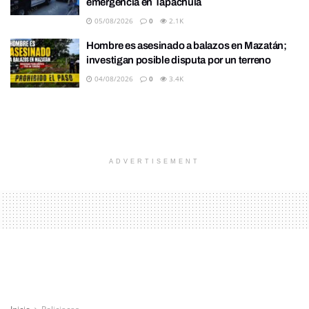
emergencia en Tapachula
05/08/2026
0
2.1K
Hombre es asesinado a balazos en Mazatán;
investigan posible disputa por un terreno
04/08/2026
0
3.4K
ADVERTISEMENT