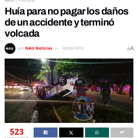
Inicio
Policiacas
Huía para no pagar los daños
de un accidente y terminó
volcada
A
por
NAU Noticias
02/06/2019
A
523
COMPARTIDOS