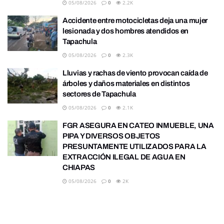
05/08/2026
0
2.2K
Accidente entre motocicletas deja una mujer
lesionada y dos hombres atendidos en
Tapachula
05/08/2026
0
2.3K
Lluvias y rachas de viento provocan caída de
árboles y daños materiales en distintos
sectores de Tapachula
05/08/2026
0
2.1K
FGR ASEGURA EN CATEO INMUEBLE, UNA
PIPA Y DIVERSOS OBJETOS
PRESUNTAMENTE UTILIZADOS PARA LA
EXTRACCIÓN ILEGAL DE AGUA EN
CHIAPAS
05/08/2026
0
2K