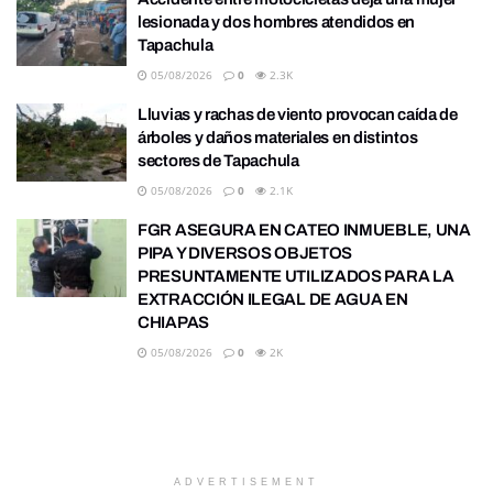
lesionada y dos hombres atendidos en
Tapachula
05/08/2026
0
2.3K
Lluvias y rachas de viento provocan caída de
árboles y daños materiales en distintos
sectores de Tapachula
05/08/2026
0
2.1K
FGR ASEGURA EN CATEO INMUEBLE, UNA
PIPA Y DIVERSOS OBJETOS
PRESUNTAMENTE UTILIZADOS PARA LA
EXTRACCIÓN ILEGAL DE AGUA EN
CHIAPAS
05/08/2026
0
2K
ADVERTISEMENT