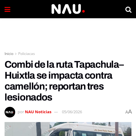
Inicio
Policiacas
Combi de la ruta Tapachula–
Huixtla se impacta contra
camellón; reportan tres
lesionados
A
por
NAU Noticias
05/06/2026
A