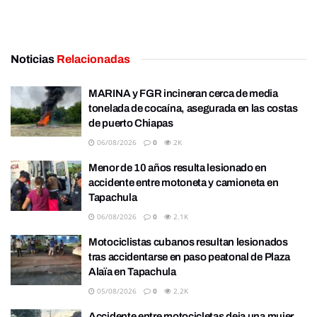
Noticias
Relacionadas
MARINA y FGR incineran cerca de media
tonelada de cocaína, asegurada en las costas
de puerto Chiapas
06/08/2026
0
2K
Menor de 10 años resulta lesionado en
accidente entre motoneta y camioneta en
Tapachula
06/08/2026
0
2.1K
Motociclistas cubanos resultan lesionados
tras accidentarse en paso peatonal de Plaza
Alaïa en Tapachula
05/08/2026
0
2.2K
Accidente entre motocicletas deja una mujer