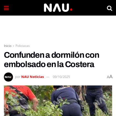
Inicio
Policiacas
Confunden a dormilón con
embolsado en la Costera
A
por
NAU Noticias
09/10/2025
A