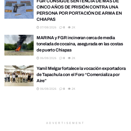
FGR CONSIGUE SENTENCIA DE MÁS DE
CINCO AÑOS DE PRISIÓN CONTRA UNA
PERSONA POR PORTACIÓN DE ARMA EN
CHIAPAS
07/08/2026
0
2K
MARINA y FGR incineran cerca de media
tonelada de cocaína, asegurada en las costas
de puerto Chiapas
06/08/2026
0
2K
Yamil Melgar fortalece la vocación exportadora
de Tapachula con el Foro “Comercializa por
Aire”
06/08/2026
0
2K
ADVERTISEMENT