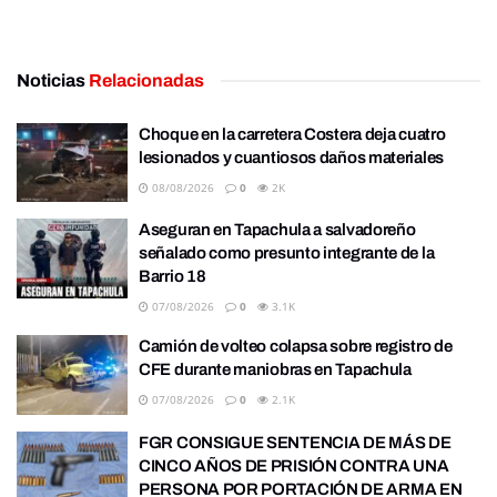
Noticias
Relacionadas
Choque en la carretera Costera deja cuatro
lesionados y cuantiosos daños materiales
08/08/2026
0
2K
Aseguran en Tapachula a salvadoreño
señalado como presunto integrante de la
Barrio 18
07/08/2026
0
3.1K
Camión de volteo colapsa sobre registro de
CFE durante maniobras en Tapachula
07/08/2026
0
2.1K
FGR CONSIGUE SENTENCIA DE MÁS DE
CINCO AÑOS DE PRISIÓN CONTRA UNA
PERSONA POR PORTACIÓN DE ARMA EN