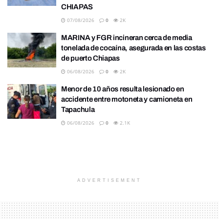
CHIAPAS
07/08/2026
0
2K
MARINA y FGR incineran cerca de media
tonelada de cocaína, asegurada en las costas
de puerto Chiapas
06/08/2026
0
2K
Menor de 10 años resulta lesionado en
accidente entre motoneta y camioneta en
Tapachula
06/08/2026
0
2.1K
ADVERTISEMENT