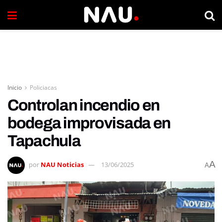
Inicio
Policiacas
Controlan incendio en
bodega improvisada en
Tapachula
A
por
NAU Noticias
13/06/2025
A