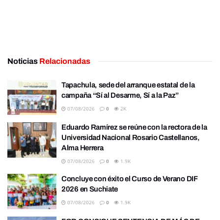
Noticias
Relacionadas
Tapachula, sede del arranque estatal de la
campaña “Sí al Desarme, Sí a la Paz”
07/08/2026
0
2K
Eduardo Ramírez se reúne con la rectora de la
Universidad Nacional Rosario Castellanos,
Alma Herrera
07/08/2026
0
1.9K
Concluye con éxito el Curso de Verano DIF
2026 en Suchiate
07/08/2026
0
1.9K