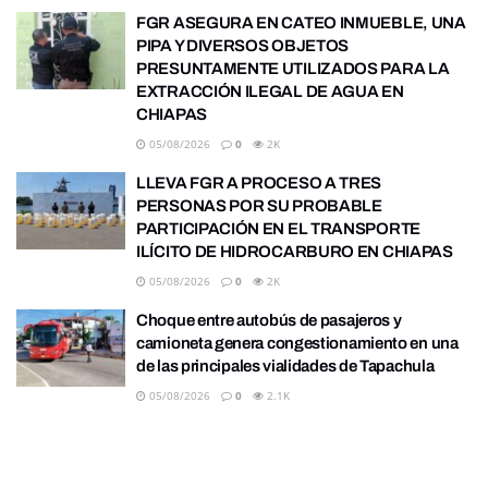
FGR ASEGURA EN CATEO INMUEBLE, UNA
PIPA Y DIVERSOS OBJETOS
PRESUNTAMENTE UTILIZADOS PARA LA
EXTRACCIÓN ILEGAL DE AGUA EN
CHIAPAS
05/08/2026
0
2K
LLEVA FGR A PROCESO A TRES
PERSONAS POR SU PROBABLE
PARTICIPACIÓN EN EL TRANSPORTE
ILÍCITO DE HIDROCARBURO EN CHIAPAS
05/08/2026
0
2K
Choque entre autobús de pasajeros y
camioneta genera congestionamiento en una
de las principales vialidades de Tapachula
05/08/2026
0
2.1K