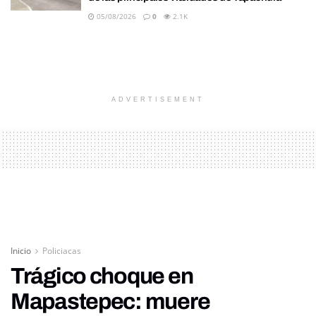
05/08/2026
0
2.1K
ADVERTISEMENT
Inicio
Policiacas
Trágico choque en
Mapastepec: muere