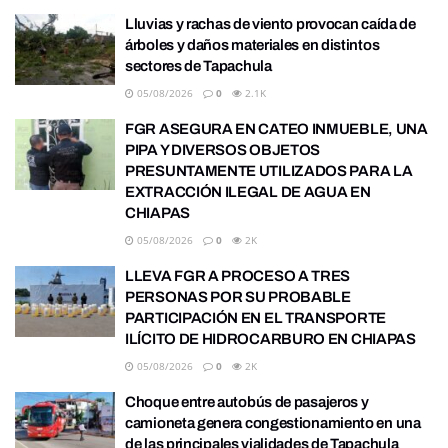
Lluvias y rachas de viento provocan caída de
árboles y daños materiales en distintos
sectores de Tapachula
05/08/2026
0
2.1K
FGR ASEGURA EN CATEO INMUEBLE, UNA
PIPA Y DIVERSOS OBJETOS
PRESUNTAMENTE UTILIZADOS PARA LA
EXTRACCIÓN ILEGAL DE AGUA EN
CHIAPAS
05/08/2026
0
2K
LLEVA FGR A PROCESO A TRES
PERSONAS POR SU PROBABLE
PARTICIPACIÓN EN EL TRANSPORTE
ILÍCITO DE HIDROCARBURO EN CHIAPAS
05/08/2026
0
2K
Choque entre autobús de pasajeros y
camioneta genera congestionamiento en una
de las principales vialidades de Tapachula