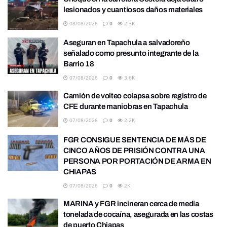
lesionados y cuantiosos daños materiales
08/08/2026
0
2.3K
Aseguran en Tapachula a salvadoreño
señalado como presunto integrante de la
Barrio 18
07/08/2026
0
3.6K
Camión de volteo colapsa sobre registro de
CFE durante maniobras en Tapachula
07/08/2026
0
2.2K
FGR CONSIGUE SENTENCIA DE MÁS DE
CINCO AÑOS DE PRISIÓN CONTRA UNA
PERSONA POR PORTACIÓN DE ARMA EN
CHIAPAS
07/08/2026
0
2K
MARINA y FGR incineran cerca de media
tonelada de cocaína, asegurada en las costas
de puerto Chiapas