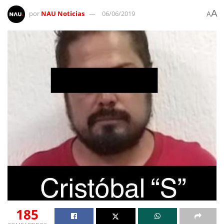
A
por
NAU Noticias
06/06/2019
A
185