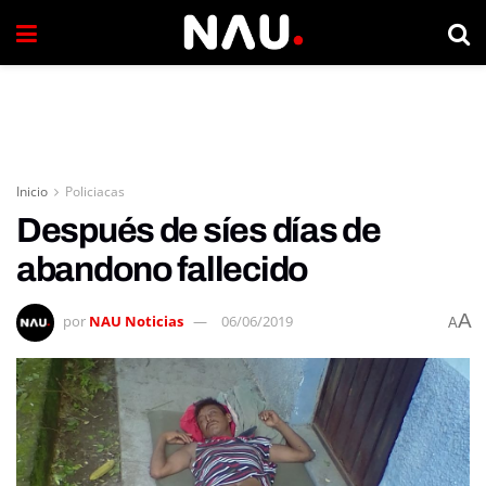
Inicio
Policiacas
Después de síes días de
abandono fallecido
A
por
NAU Noticias
06/06/2019
A