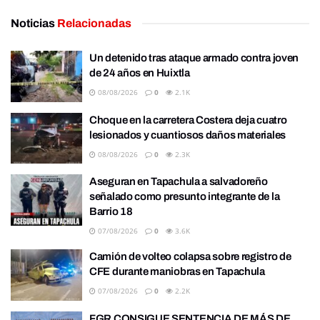
Noticias
Relacionadas
Un detenido tras ataque armado contra joven
de 24 años en Huixtla
08/08/2026
0
2.1K
Choque en la carretera Costera deja cuatro
lesionados y cuantiosos daños materiales
08/08/2026
0
2.3K
Aseguran en Tapachula a salvadoreño
señalado como presunto integrante de la
Barrio 18
07/08/2026
0
3.6K
Camión de volteo colapsa sobre registro de
CFE durante maniobras en Tapachula
07/08/2026
0
2.2K
FGR CONSIGUE SENTENCIA DE MÁS DE