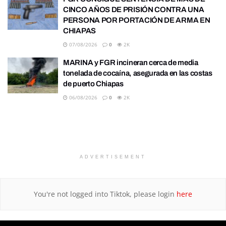
CINCO AÑOS DE PRISIÓN CONTRA UNA
PERSONA POR PORTACIÓN DE ARMA EN
CHIAPAS
07/08/2026
0
2K
MARINA y FGR incineran cerca de media
tonelada de cocaína, asegurada en las costas
de puerto Chiapas
06/08/2026
0
2K
ADVERTISEMENT
You're not logged into Tiktok, please login
here