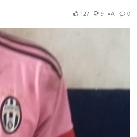
127
9
0
A
A