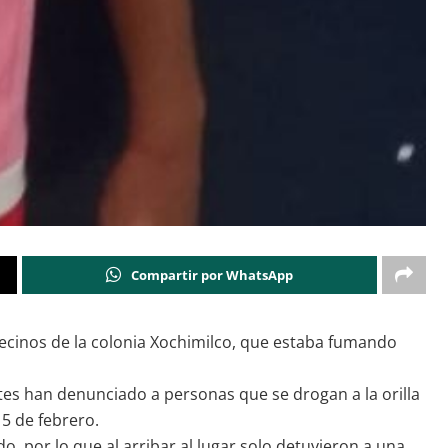
Compartir por WhatsApp
ecinos de la colonia Xochimilco, que estaba fumando
ntes han denunciado a personas que se drogan a la orilla
 5 de febrero.
 por lo que al arribar al lugar solo detuvieron a una