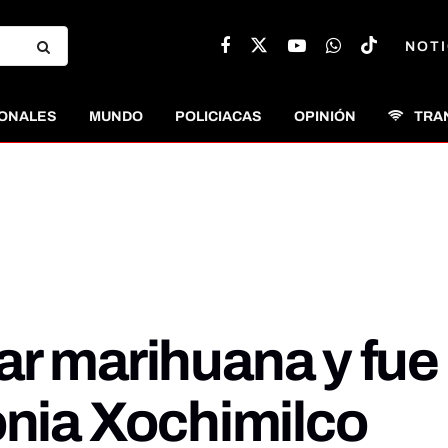
NOTI
ONALES
MUNDO
POLICIACAS
OPINIÓN
TRA
r marihuana y fue 
onia Xochimilco