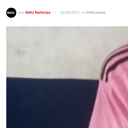
por
NAU Noticias
06/06/2019
en
Policiacas