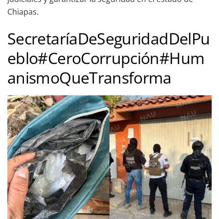
Chiapas.
SecretaríaDeSeguridadDelPu
eblo#CeroCorrupción#Hum
anismoQueTransforma