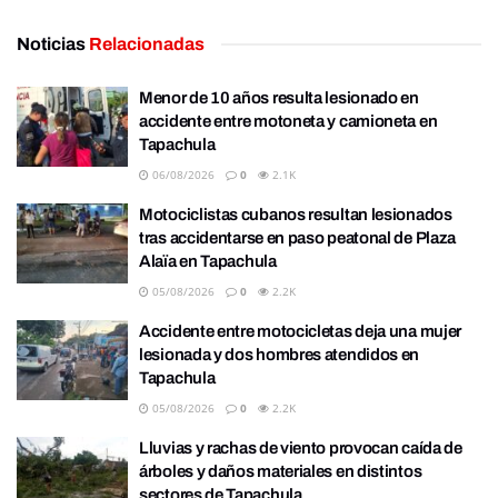
Noticias
Relacionadas
Menor de 10 años resulta lesionado en
accidente entre motoneta y camioneta en
Tapachula
06/08/2026
0
2.1K
Motociclistas cubanos resultan lesionados
tras accidentarse en paso peatonal de Plaza
Alaïa en Tapachula
05/08/2026
0
2.2K
Accidente entre motocicletas deja una mujer
lesionada y dos hombres atendidos en
Tapachula
05/08/2026
0
2.2K
Lluvias y rachas de viento provocan caída de
árboles y daños materiales en distintos
sectores de Tapachula