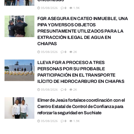
05/08/2026
0
1.9K
FGR ASEGURA EN CATEO INMUEBLE, UNA
PIPA Y DIVERSOS OBJETOS
PRESUNTAMENTE UTILIZADOS PARA LA
EXTRACCIÓN ILEGAL DE AGUA EN
CHIAPAS
05/08/2026
0
2K
LLEVA FGR A PROCESO A TRES
PERSONAS POR SU PROBABLE
PARTICIPACIÓN EN EL TRANSPORTE
ILÍCITO DE HIDROCARBURO EN CHIAPAS
05/08/2026
0
2K
Elmer de Jesús fortalece coordinación con el
Centro Estatal de Control de Confianza para
reforzar la seguridad en Suchiate
05/08/2026
0
1.9K