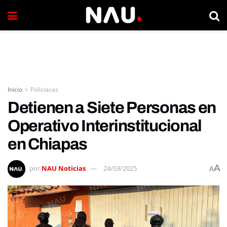
Inicio
Policiacas
Detienen a Siete Personas en
Operativo Interinstitucional
en Chiapas
A
por
NAU Noticias
24/03/2025
A