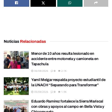
Noticias
Relacionadas
Menor de 10 años resulta lesionado en
accidente entre motoneta y camioneta en
Tapachula
06/08/2026
0
2.1K
Yamil Melgar respalda proyecto estudiantil de
la UNACH “Separando para Transformar”
05/08/2026
0
1.9K
Eduardo Ramírez fortalece la Sierra Mariscal
con obras y apoyos al campo en Bella Vista y
Chicomuselo