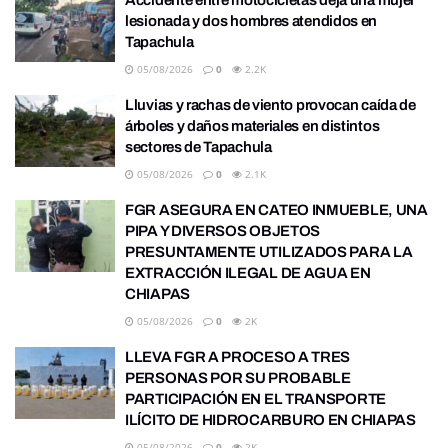
Accidente entre motocicletas deja una mujer
lesionada y dos hombres atendidos en
Tapachula
05/08/2026
0
2.2K
Lluvias y rachas de viento provocan caída de
árboles y daños materiales en distintos
sectores de Tapachula
05/08/2026
0
2.1K
FGR ASEGURA EN CATEO INMUEBLE, UNA
PIPA Y DIVERSOS OBJETOS
PRESUNTAMENTE UTILIZADOS PARA LA
EXTRACCIÓN ILEGAL DE AGUA EN
CHIAPAS
05/08/2026
0
2K
LLEVA FGR A PROCESO A TRES
PERSONAS POR SU PROBABLE
PARTICIPACIÓN EN EL TRANSPORTE
ILÍCITO DE HIDROCARBURO EN CHIAPAS
05/08/2026
0
2K