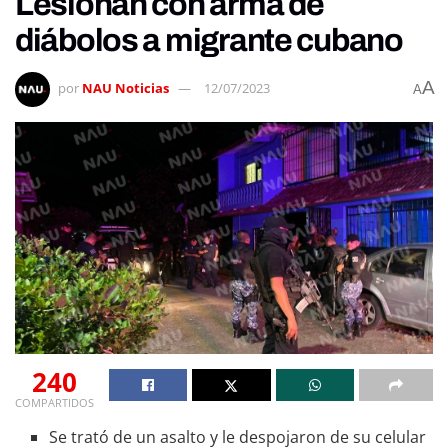
Lesionan con arma de
diábolos a migrante cubano
A
por
NAU Noticias
12/07/2023
A
240
COMPARTIDOS
Se trató de un asalto y le despojaron de su celular