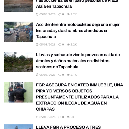
tras accidentarse en paso peatonal de Plaza
Alaïa en Tapachula
05/08/2026
0
2.2K
Accidente entre motocicletas deja una mujer
lesionada y dos hombres atendidos en
Tapachula
05/08/2026
0
2.2K
Lluvias y rachas de viento provocan caída de
árboles y daños materiales en distintos
sectores de Tapachula
05/08/2026
0
2.1K
FGR ASEGURA EN CATEO INMUEBLE, UNA
PIPA Y DIVERSOS OBJETOS
PRESUNTAMENTE UTILIZADOS PARA LA
EXTRACCIÓN ILEGAL DE AGUA EN
CHIAPAS
05/08/2026
0
2K
LLEVA FGR A PROCESO A TRES