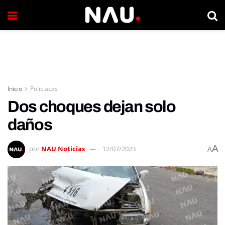
Inicio
Policiacas
Dos choques dejan solo
daños
A
por
NAU Noticias
12/07/2023
A