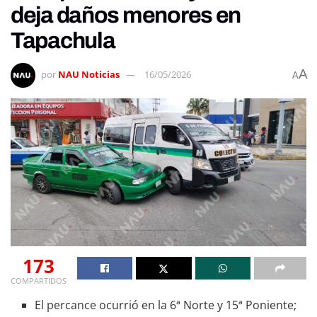
deja daños menores en
Tapachula
A
por
NAU Noticias
16/05/2026
A
173
COMPARTIDOS
El percance ocurrió en la 6ª Norte y 15ª Poniente;