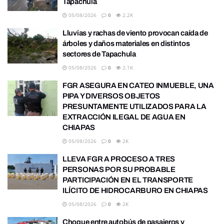
Tapachula
05/08/2026
0
2.2K
Lluvias y rachas de viento provocan caída de
árboles y daños materiales en distintos
sectores de Tapachula
05/08/2026
0
2.1K
FGR ASEGURA EN CATEO INMUEBLE, UNA
PIPA Y DIVERSOS OBJETOS
PRESUNTAMENTE UTILIZADOS PARA LA
EXTRACCIÓN ILEGAL DE AGUA EN
CHIAPAS
05/08/2026
0
2K
LLEVA FGR A PROCESO A TRES
PERSONAS POR SU PROBABLE
PARTICIPACIÓN EN EL TRANSPORTE
ILÍCITO DE HIDROCARBURO EN CHIAPAS
05/08/2026
0
2K
Choque entre autobús de pasajeros y