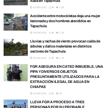
Alaïa en Tapachula
05/08/2026
0
2.2K
Accidente entre motocicletas deja una mujer
lesionada y dos hombres atendidos en
Tapachula
05/08/2026
0
2.2K
Lluvias y rachas de viento provocan caída de
árboles y daños materiales en distintos
sectores de Tapachula
05/08/2026
0
2.1K
FGR ASEGURA EN CATEO INMUEBLE, UNA
PIPA Y DIVERSOS OBJETOS
PRESUNTAMENTE UTILIZADOS PARA LA
EXTRACCIÓN ILEGAL DE AGUA EN
CHIAPAS
05/08/2026
0
2K
LLEVA FGR A PROCESO A TRES
PERSONAS POR SU PROBABLE