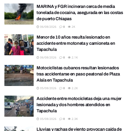
MARINA y FGR incineran cerca de media
tonelada de cocaína, asegurada en las costas
de puerto Chiapas
06/08/2026
0
2K
Menor de 10 años resulta lesionado en
accidente entre motoneta y camioneta en
Tapachula
06/08/2026
0
2.1K
Motociclistas cubanos resultan lesionados
tras accidentarse en paso peatonal de Plaza
Alaïa en Tapachula
05/08/2026
0
2.2K
Accidente entre motocicletas deja una mujer
lesionada y dos hombres atendidos en
Tapachula
05/08/2026
0
2.3K
Lluvias y rachas de viento provocan caída de