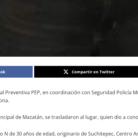
ook
Compartir en Twitter
atal Preventiva PEP, en coordinación con Seguridad Policía 
ona.
rincipal de Mazatán, se trasladaron al lugar, quien dio a co
go N de 30 años de edad, originario de Suchitepec, Centro A