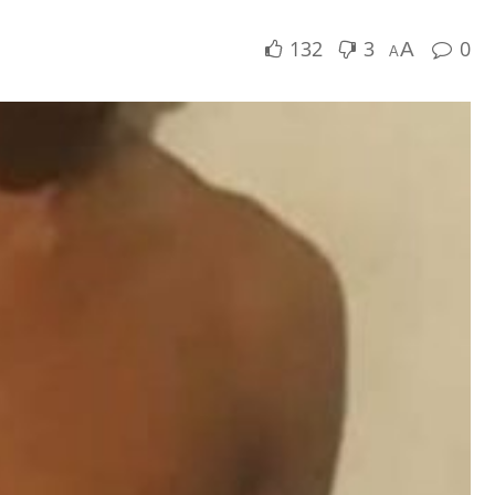
132
3
0
A
A