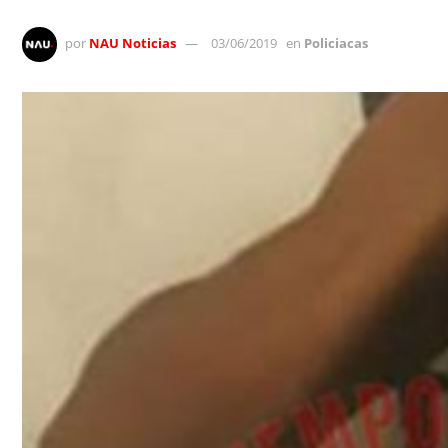
por
NAU Noticias
03/06/2019
en
Policiacas