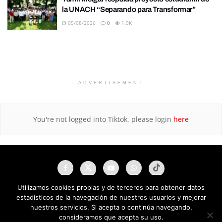
la UNACH “Separando para Transformar”
05/08/2026
0
1.9K
ADVERTISEMENT
You're not logged into Tiktok, please login
here
Utilizamos cookies propias y de terceros para obtener datos
estadísticos de la navegación de nuestros usuarios y mejorar
nuestros servicios. Si acepta o continúa navegando,
consideramos que acepta su uso.