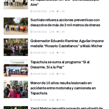
Aire”
06/08/2026
0
1.9K
Suchiate refuerza acciones preventivas con
desazolve de más de 3 mil metros de drenes
06/08/2026
0
1.9K
Gobernador Eduardo Ramírez Aguilar impone
medalla “Rosario Castellanos” a Malú Mícher
06/08/2026
0
1.9K
Tapachula se suma al programa “Sí al
Desarme, Sí a la Paz”
06/08/2026
0
1.9K
Menor de 10 años resulta lesionado en
accidente entre motoneta y camioneta en
Tapachula
06/08/2026
0
2.1K
Yamil Melgar respalda proyecto estudiantil de