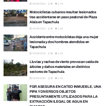
06/08/2026
0
2.1K
Motociclistas cubanos resultan lesionados
tras accidentarse en paso peatonal de Plaza
Alaïa en Tapachula
05/08/2026
0
2.2K
Accidente entre motocicletas deja una mujer
lesionada y dos hombres atendidos en
Tapachula
05/08/2026
0
2.2K
Lluvias y rachas de viento provocan caída de
árboles y daños materiales en distintos
sectores de Tapachula
05/08/2026
0
2.1K
FGR ASEGURA EN CATEO INMUEBLE, UNA
PIPA Y DIVERSOS OBJETOS
PRESUNTAMENTE UTILIZADOS PARA LA
EXTRACCIÓN ILEGAL DE AGUA EN