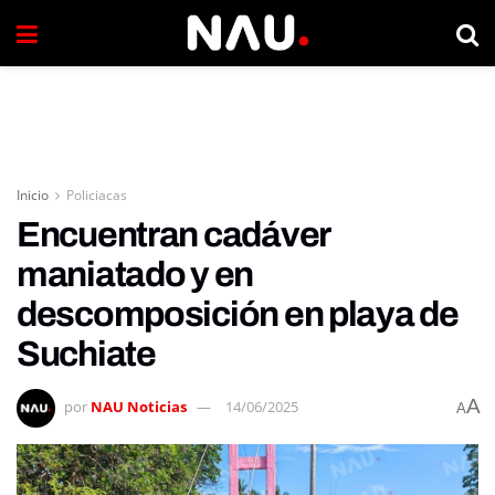
Inicio
Policiacas
Encuentran cadáver
maniatado y en
descomposición en playa de
Suchiate
A
por
NAU Noticias
14/06/2025
A