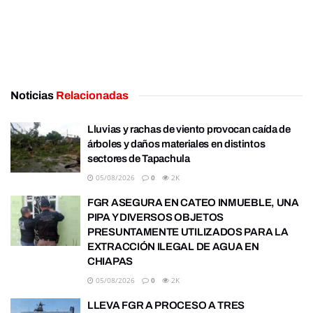
Noticias
Relacionadas
Lluvias y rachas de viento provocan caída de
árboles y daños materiales en distintos
sectores de Tapachula
05/08/2026
0
2K
FGR ASEGURA EN CATEO INMUEBLE, UNA
PIPA Y DIVERSOS OBJETOS
PRESUNTAMENTE UTILIZADOS PARA LA
EXTRACCIÓN ILEGAL DE AGUA EN
CHIAPAS
05/08/2026
0
2K
LLEVA FGR A PROCESO A TRES