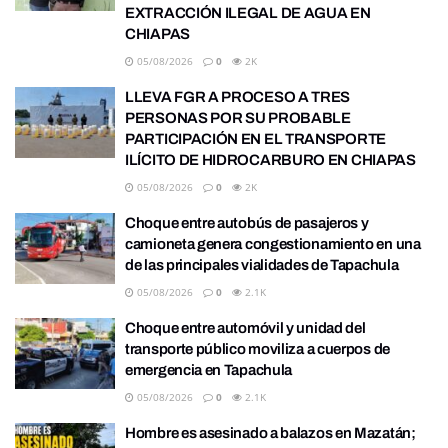
EXTRACCIÓN ILEGAL DE AGUA EN
CHIAPAS
05/08/2026
0
2K
LLEVA FGR A PROCESO A TRES
PERSONAS POR SU PROBABLE
PARTICIPACIÓN EN EL TRANSPORTE
ILÍCITO DE HIDROCARBURO EN CHIAPAS
05/08/2026
0
2K
Choque entre autobús de pasajeros y
camioneta genera congestionamiento en una
de las principales vialidades de Tapachula
05/08/2026
0
2.1K
Choque entre automóvil y unidad del
transporte público moviliza a cuerpos de
emergencia en Tapachula
05/08/2026
0
2.1K
Hombre es asesinado a balazos en Mazatán;