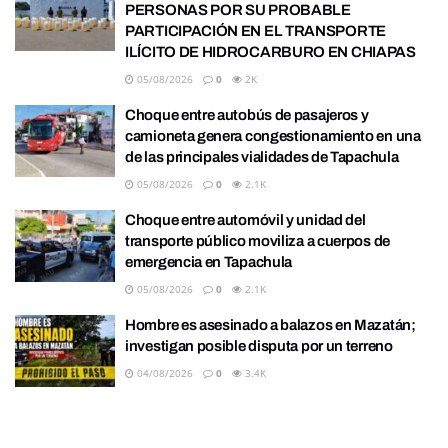
PERSONAS POR SU PROBABLE
PARTICIPACIÓN EN EL TRANSPORTE
ILÍCITO DE HIDROCARBURO EN CHIAPAS
05/08/2026
0
2K
Choque entre autobús de pasajeros y
camioneta genera congestionamiento en una
de las principales vialidades de Tapachula
05/08/2026
0
2.1K
Choque entre automóvil y unidad del
transporte público moviliza a cuerpos de
emergencia en Tapachula
05/08/2026
0
2.1K
Hombre es asesinado a balazos en Mazatán;
investigan posible disputa por un terreno
04/08/2026
0
3.4K