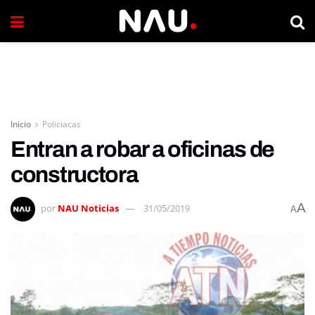
Inicio
Policiacas
Entran a robar a oficinas de
constructora
A
por
NAU Noticias
31/05/2019
A