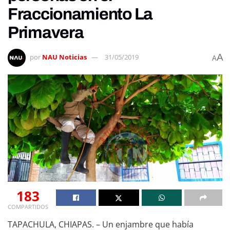
Fraccionamiento La
Primavera
A
por
NAU Noticias
31/05/2019
A
183
COMPARTIDOS
TAPACHULA, CHIAPAS. – Un enjambre que había