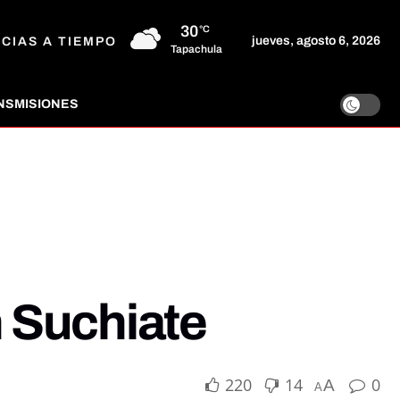
30
°C
jueves, agosto 6, 2026
ICIAS A TIEMPO
Tapachula
NSMISIONES
n Suchiate
220
14
0
A
A