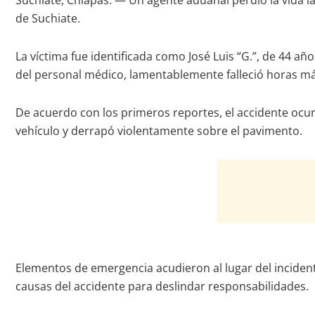
Suchiate, Chiapas. — Un agente aduanal perdió la vida la
de Suchiate.
La víctima fue identificada como José Luis “G.”, de 44 añ
del personal médico, lamentablemente falleció horas más 
De acuerdo con los primeros reportes, el accidente ocurr
vehículo y derrapó violentamente sobre el pavimento.
Elementos de emergencia acudieron al lugar del incident
causas del accidente para deslindar responsabilidades.