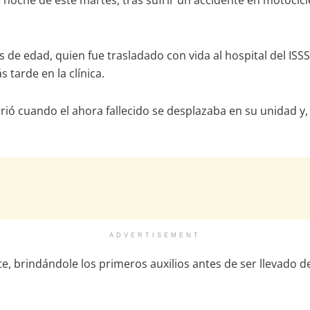
 noche de este martes, tras sufrir un accidente en motocicle
os de edad, quien fue trasladado con vida al hospital del IS
tarde en la clínica.
ió cuando el ahora fallecido se desplazaba en su unidad y, 
ADVERTISEMENT
e, brindándole los primeros auxilios antes de ser llevado d