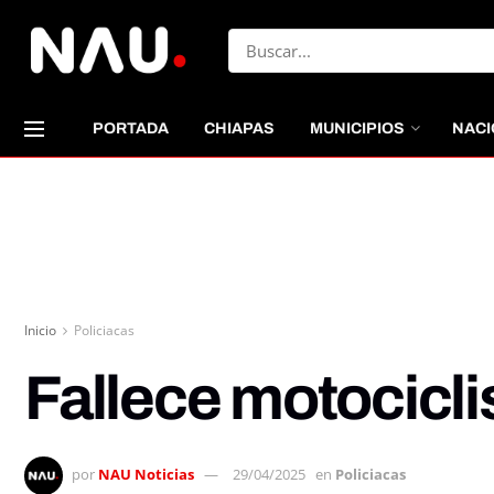
PORTADA
CHIAPAS
MUNICIPIOS
NACI
Inicio
Policiacas
Fallece motocicli
por
NAU Noticias
29/04/2025
en
Policiacas