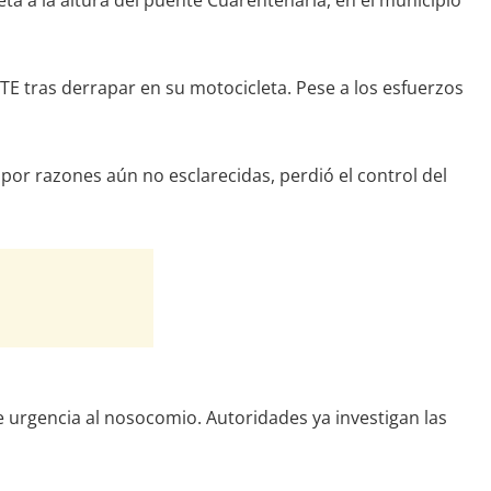
ta a la altura del puente Cuarentenaria, en el municipio
SSTE tras derrapar en su motocicleta. Pese a los esfuerzos
por razones aún no esclarecidas, perdió el control del
e urgencia al nosocomio. Autoridades ya investigan las