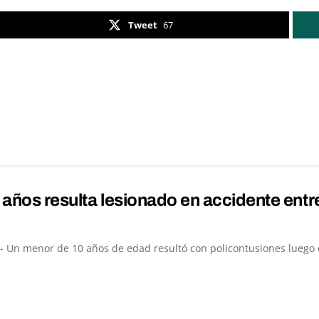
Tweet
67
 años resulta lesionado en accidente ent
K
- Un menor de 10 años de edad resultó con policontusiones luego de