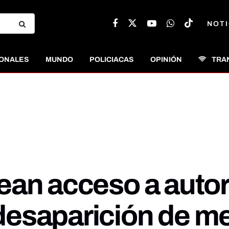
NOTI
ONALES
MUNDO
POLICIACAS
OPINIÓN
TRA
ean acceso a auto
desaparición de m