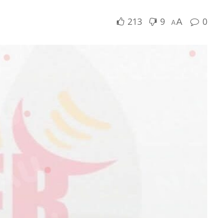
213
9
0
A
A