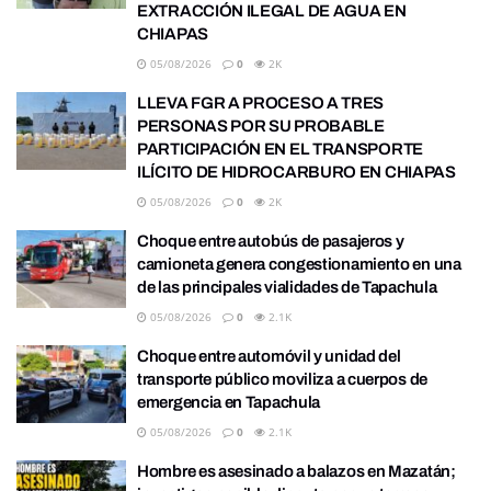
EXTRACCIÓN ILEGAL DE AGUA EN
CHIAPAS
05/08/2026
0
2K
LLEVA FGR A PROCESO A TRES
PERSONAS POR SU PROBABLE
PARTICIPACIÓN EN EL TRANSPORTE
ILÍCITO DE HIDROCARBURO EN CHIAPAS
05/08/2026
0
2K
Choque entre autobús de pasajeros y
camioneta genera congestionamiento en una
de las principales vialidades de Tapachula
05/08/2026
0
2.1K
Choque entre automóvil y unidad del
transporte público moviliza a cuerpos de
emergencia en Tapachula
05/08/2026
0
2.1K
Hombre es asesinado a balazos en Mazatán;