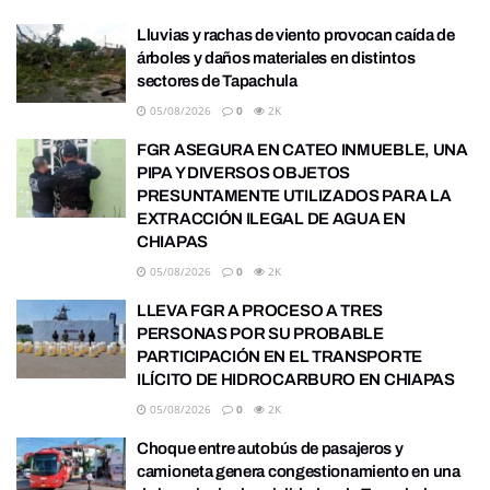
Lluvias y rachas de viento provocan caída de
árboles y daños materiales en distintos
sectores de Tapachula
05/08/2026
0
2K
FGR ASEGURA EN CATEO INMUEBLE, UNA
PIPA Y DIVERSOS OBJETOS
PRESUNTAMENTE UTILIZADOS PARA LA
EXTRACCIÓN ILEGAL DE AGUA EN
CHIAPAS
05/08/2026
0
2K
LLEVA FGR A PROCESO A TRES
PERSONAS POR SU PROBABLE
PARTICIPACIÓN EN EL TRANSPORTE
ILÍCITO DE HIDROCARBURO EN CHIAPAS
05/08/2026
0
2K
Choque entre autobús de pasajeros y
camioneta genera congestionamiento en una