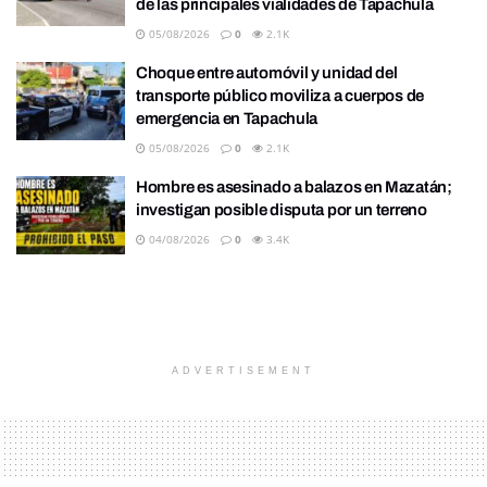
de las principales vialidades de Tapachula
05/08/2026
0
2.1K
Choque entre automóvil y unidad del
transporte público moviliza a cuerpos de
emergencia en Tapachula
05/08/2026
0
2.1K
Hombre es asesinado a balazos en Mazatán;
investigan posible disputa por un terreno
04/08/2026
0
3.4K
ADVERTISEMENT