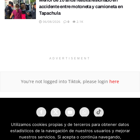
accidente entre motoneta y camioneta en
Tapachula
06/08/2026
0
2.1K
ADVERTISEMENT
You're not logged into Tiktok, please login
here
Utilizamos cookies propias y de terceros para obtener datos
estadísticos de la navegación de nuestros usuarios y mejorar
nuestros servicios. Si acepta o continúa navegando,