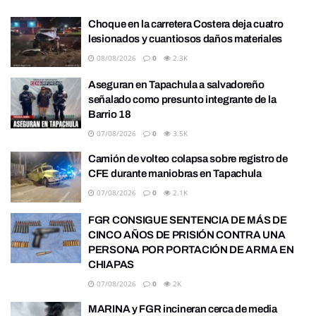
Choque en la carretera Costera deja cuatro
lesionados y cuantiosos daños materiales
08/08/2026
0
2.3K
Aseguran en Tapachula a salvadoreño
señalado como presunto integrante de la
Barrio 18
07/08/2026
0
3.5K
Camión de volteo colapsa sobre registro de
CFE durante maniobras en Tapachula
07/08/2026
0
2.1K
FGR CONSIGUE SENTENCIA DE MÁS DE
CINCO AÑOS DE PRISIÓN CONTRA UNA
PERSONA POR PORTACIÓN DE ARMA EN
CHIAPAS
07/08/2026
0
2K
MARINA y FGR incineran cerca de media