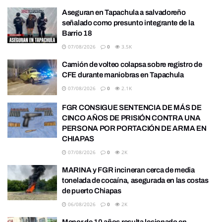
Aseguran en Tapachula a salvadoreño
señalado como presunto integrante de la
Barrio 18
07/08/2026
0
3.5K
Camión de volteo colapsa sobre registro de
CFE durante maniobras en Tapachula
07/08/2026
0
2.1K
FGR CONSIGUE SENTENCIA DE MÁS DE
CINCO AÑOS DE PRISIÓN CONTRA UNA
PERSONA POR PORTACIÓN DE ARMA EN
CHIAPAS
07/08/2026
0
2K
MARINA y FGR incineran cerca de media
tonelada de cocaína, asegurada en las costas
de puerto Chiapas
06/08/2026
0
2K
Menor de 10 años resulta lesionado en