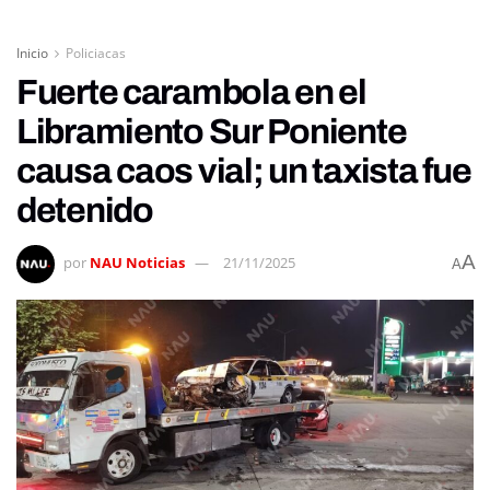
Inicio
Policiacas
Fuerte carambola en el
Libramiento Sur Poniente
causa caos vial; un taxista fue
detenido
A
por
NAU Noticias
21/11/2025
A