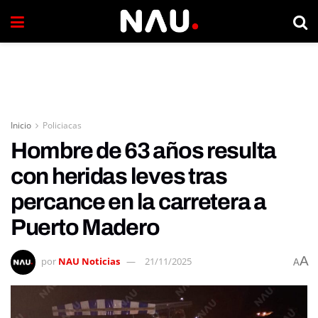
Inicio
Policiacas
Hombre de 63 años resulta
con heridas leves tras
percance en la carretera a
Puerto Madero
A
por
NAU Noticias
21/11/2025
A