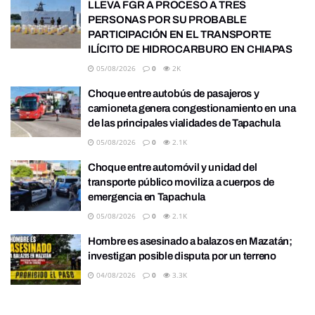
LLEVA FGR A PROCESO A TRES
PERSONAS POR SU PROBABLE
PARTICIPACIÓN EN EL TRANSPORTE
ILÍCITO DE HIDROCARBURO EN CHIAPAS
05/08/2026
0
2K
Choque entre autobús de pasajeros y
camioneta genera congestionamiento en una
de las principales vialidades de Tapachula
05/08/2026
0
2.1K
Choque entre automóvil y unidad del
transporte público moviliza a cuerpos de
emergencia en Tapachula
05/08/2026
0
2.1K
Hombre es asesinado a balazos en Mazatán;
investigan posible disputa por un terreno
04/08/2026
0
3.3K