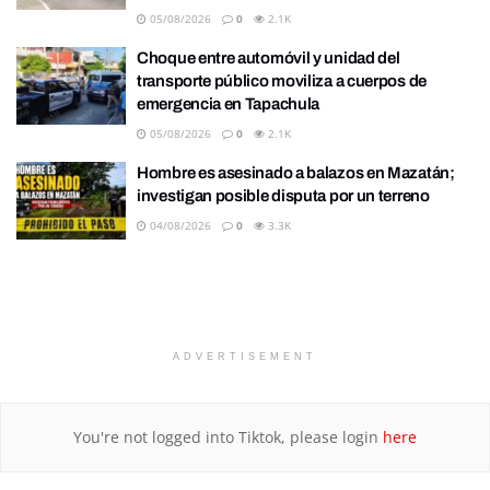
05/08/2026
0
2.1K
Choque entre automóvil y unidad del
transporte público moviliza a cuerpos de
emergencia en Tapachula
05/08/2026
0
2.1K
Hombre es asesinado a balazos en Mazatán;
investigan posible disputa por un terreno
04/08/2026
0
3.3K
ADVERTISEMENT
You're not logged into Tiktok, please login
here