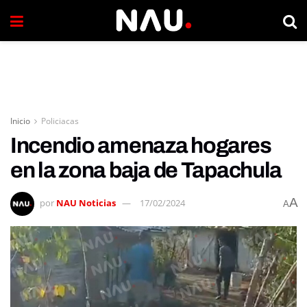
Inicio
Policiacas
Incendio amenaza hogares
en la zona baja de Tapachula
A
por
NAU Noticias
17/02/2024
A