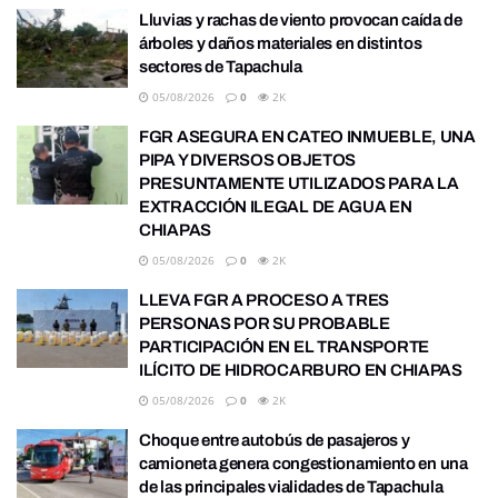
Lluvias y rachas de viento provocan caída de
árboles y daños materiales en distintos
sectores de Tapachula
05/08/2026
0
2K
FGR ASEGURA EN CATEO INMUEBLE, UNA
PIPA Y DIVERSOS OBJETOS
PRESUNTAMENTE UTILIZADOS PARA LA
EXTRACCIÓN ILEGAL DE AGUA EN
CHIAPAS
05/08/2026
0
2K
LLEVA FGR A PROCESO A TRES
PERSONAS POR SU PROBABLE
PARTICIPACIÓN EN EL TRANSPORTE
ILÍCITO DE HIDROCARBURO EN CHIAPAS
05/08/2026
0
2K
Choque entre autobús de pasajeros y
camioneta genera congestionamiento en una
de las principales vialidades de Tapachula