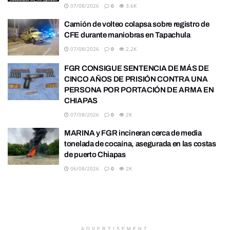
07/08/2026
0
3.6K
Camión de volteo colapsa sobre registro de
CFE durante maniobras en Tapachula
07/08/2026
0
2.2K
FGR CONSIGUE SENTENCIA DE MÁS DE
CINCO AÑOS DE PRISIÓN CONTRA UNA
PERSONA POR PORTACIÓN DE ARMA EN
CHIAPAS
07/08/2026
0
2K
MARINA y FGR incineran cerca de media
tonelada de cocaína, asegurada en las costas
de puerto Chiapas
06/08/2026
0
2K
ADVERTISEMENT