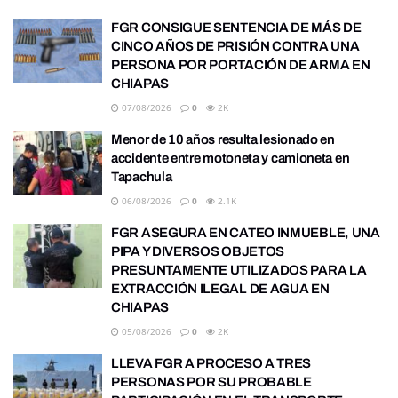
FGR CONSIGUE SENTENCIA DE MÁS DE
CINCO AÑOS DE PRISIÓN CONTRA UNA
PERSONA POR PORTACIÓN DE ARMA EN
CHIAPAS
07/08/2026
0
2K
Menor de 10 años resulta lesionado en
accidente entre motoneta y camioneta en
Tapachula
06/08/2026
0
2.1K
FGR ASEGURA EN CATEO INMUEBLE, UNA
PIPA Y DIVERSOS OBJETOS
PRESUNTAMENTE UTILIZADOS PARA LA
EXTRACCIÓN ILEGAL DE AGUA EN
CHIAPAS
05/08/2026
0
2K
LLEVA FGR A PROCESO A TRES
PERSONAS POR SU PROBABLE