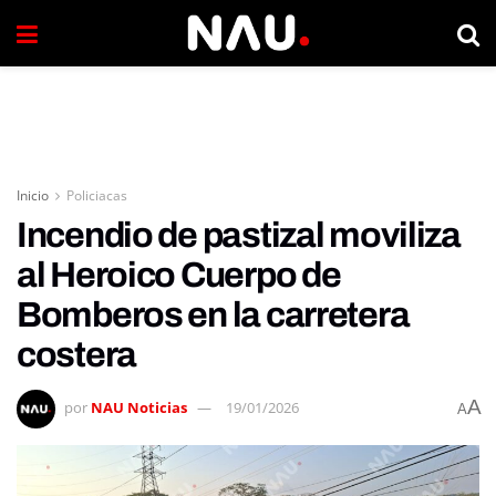
Inicio
Policiacas
Incendio de pastizal moviliza
al Heroico Cuerpo de
Bomberos en la carretera
costera
A
por
NAU Noticias
19/01/2026
A