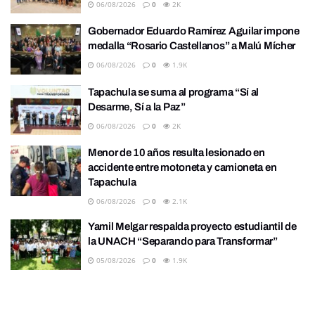
06/08/2026
0
2K
Gobernador Eduardo Ramírez Aguilar impone
medalla “Rosario Castellanos” a Malú Mícher
06/08/2026
0
1.9K
Tapachula se suma al programa “Sí al
Desarme, Sí a la Paz”
06/08/2026
0
2K
Menor de 10 años resulta lesionado en
accidente entre motoneta y camioneta en
Tapachula
06/08/2026
0
2.1K
Yamil Melgar respalda proyecto estudiantil de
la UNACH “Separando para Transformar”
05/08/2026
0
1.9K