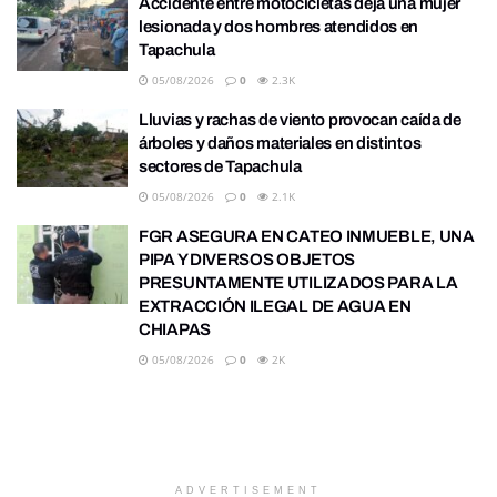
Accidente entre motocicletas deja una mujer
lesionada y dos hombres atendidos en
Tapachula
05/08/2026
0
2.3K
Lluvias y rachas de viento provocan caída de
árboles y daños materiales en distintos
sectores de Tapachula
05/08/2026
0
2.1K
FGR ASEGURA EN CATEO INMUEBLE, UNA
PIPA Y DIVERSOS OBJETOS
PRESUNTAMENTE UTILIZADOS PARA LA
EXTRACCIÓN ILEGAL DE AGUA EN
CHIAPAS
05/08/2026
0
2K
ADVERTISEMENT