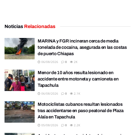
Noticias
Relacionadas
MARINA y FGR incineran cerca de media
tonelada de cocaína, asegurada en las costas
de puerto Chiapas
06/08/2026
0
2K
Menor de 10 años resulta lesionado en
accidente entre motoneta y camioneta en
Tapachula
06/08/2026
0
2.1K
Motociclistas cubanos resultan lesionados
tras accidentarse en paso peatonal de Plaza
Alaïa en Tapachula
05/08/2026
0
2.2K