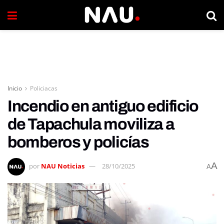
Inicio
Policiacas
Incendio en antiguo edificio
de Tapachula moviliza a
bomberos y policías
A
por
NAU Noticias
28/10/2025
A