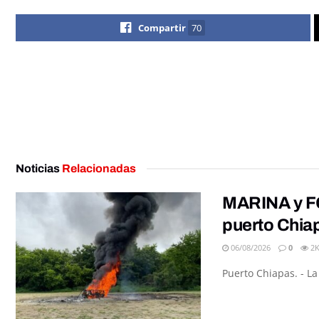
Compartir
70
Noticias
Relacionadas
MARINA y FG
puerto Chia
06/08/2026
0
2
Puerto Chiapas. - L