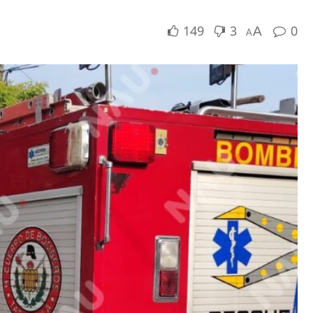
149
3
0
A
A