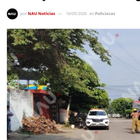
por
NAU Noticias
16/05/2026
en
Policiacas