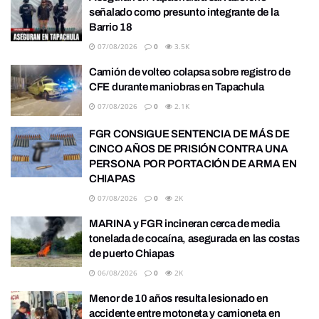
señalado como presunto integrante de la
Barrio 18
07/08/2026
0
3.5K
Camión de volteo colapsa sobre registro de
CFE durante maniobras en Tapachula
07/08/2026
0
2.1K
FGR CONSIGUE SENTENCIA DE MÁS DE
CINCO AÑOS DE PRISIÓN CONTRA UNA
PERSONA POR PORTACIÓN DE ARMA EN
CHIAPAS
07/08/2026
0
2K
MARINA y FGR incineran cerca de media
tonelada de cocaína, asegurada en las costas
de puerto Chiapas
06/08/2026
0
2K
Menor de 10 años resulta lesionado en
accidente entre motoneta y camioneta en