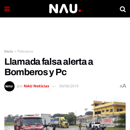
Inicio
Policiacas
Llamada falsa alerta a
Bomberos y Pc
A
por
NAU Noticias
09/06/2019
A