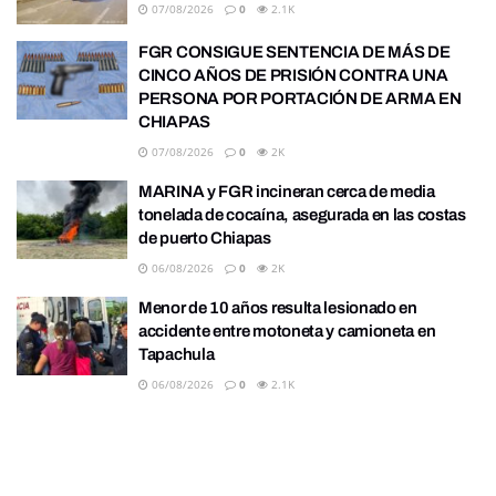
07/08/2026
0
2.1K
FGR CONSIGUE SENTENCIA DE MÁS DE
CINCO AÑOS DE PRISIÓN CONTRA UNA
PERSONA POR PORTACIÓN DE ARMA EN
CHIAPAS
07/08/2026
0
2K
MARINA y FGR incineran cerca de media
tonelada de cocaína, asegurada en las costas
de puerto Chiapas
06/08/2026
0
2K
Menor de 10 años resulta lesionado en
accidente entre motoneta y camioneta en
Tapachula
06/08/2026
0
2.1K