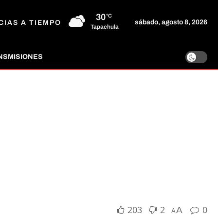
30
°C
sábado, agosto 8, 2026
CIAS A TIEMPO
Tapachula
NSMISIONES
203
2
0
A
A