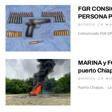
FGR CONSI
PERSONA P
07/08/2026
0
2
Comunicado FGR DPE/
MARINA y FG
puerto Chia
06/08/2026
0
2
Puerto Chiapas. - L