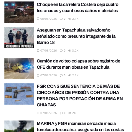
Choque en la carretera Costera deja cuatro
lesionados y cuantiosos daños materiales
08/08/2026
0
2.1K
Aseguran en Tapachula a salvadoreño
señalado como presunto integrante de la
Barrio 18
07/08/2026
0
3.2K
Camión de volteo colapsa sobre registro de
CFE durante maniobras en Tapachula
07/08/2026
0
2.1K
FGR CONSIGUE SENTENCIA DE MÁS DE
CINCO AÑOS DE PRISIÓN CONTRA UNA
PERSONA POR PORTACIÓN DE ARMA EN
CHIAPAS
07/08/2026
0
2K
MARINA y FGR incineran cerca de media
tonelada de cocaína, asegurada en las costas