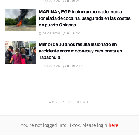
07/08/2026
0
2K
MARINA y FGR incineran cerca de media
tonelada de cocaína, asegurada en las costas
de puerto Chiapas
06/08/2026
0
2K
Menor de 10 años resulta lesionado en
accidente entre motoneta y camioneta en
Tapachula
06/08/2026
0
2.1K
ADVERTISEMENT
You're not logged into Tiktok, please login
here