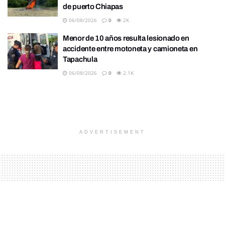
de puerto Chiapas
06/08/2026
0
2K
Menor de 10 años resulta lesionado en
accidente entre motoneta y camioneta en
Tapachula
06/08/2026
0
2.1K
ADVERTISEMENT