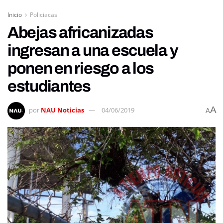
Inicio
Policiacas
Abejas africanizadas
ingresan a una escuela y
ponen en riesgo a los
estudiantes
A
por
NAU Noticias
04/06/2019
A