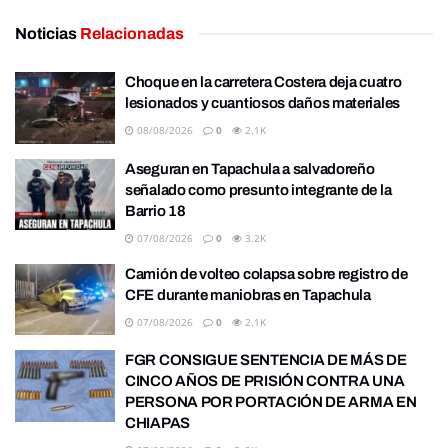
Noticias
Relacionadas
Choque en la carretera Costera deja cuatro
lesionados y cuantiosos daños materiales
08/08/2026
0
2.1K
Aseguran en Tapachula a salvadoreño
señalado como presunto integrante de la
Barrio 18
07/08/2026
0
3.2K
Camión de volteo colapsa sobre registro de
CFE durante maniobras en Tapachula
07/08/2026
0
2.1K
FGR CONSIGUE SENTENCIA DE MÁS DE
CINCO AÑOS DE PRISIÓN CONTRA UNA
PERSONA POR PORTACIÓN DE ARMA EN
CHIAPAS