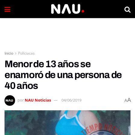
Inicio
Policiacas
Menor de 13 años se
enamoró de una persona de
40 años
A
por
NAU Noticias
04/06/2019
A