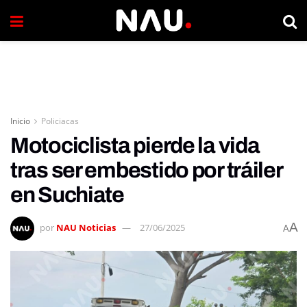
Inicio
Policiacas
Motociclista pierde la vida
tras ser embestido por tráiler
en Suchiate
A
por
NAU Noticias
27/06/2025
A