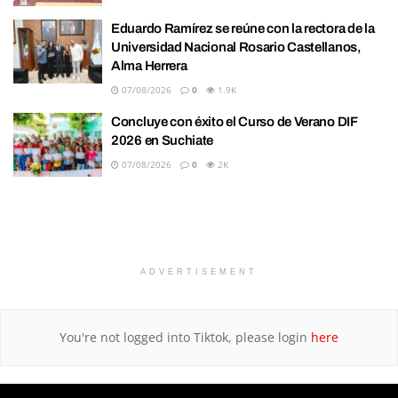
Eduardo Ramírez se reúne con la rectora de la
Universidad Nacional Rosario Castellanos,
Alma Herrera
07/08/2026
0
1.9K
Concluye con éxito el Curso de Verano DIF
2026 en Suchiate
07/08/2026
0
2K
ADVERTISEMENT
You're not logged into Tiktok, please login
here