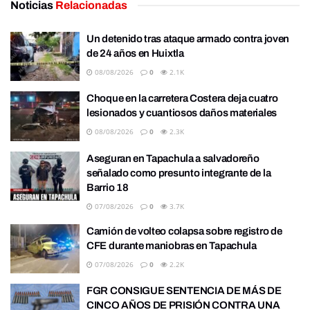
Noticias
Relacionadas
Un detenido tras ataque armado contra joven
de 24 años en Huixtla
08/08/2026
0
2.1K
Choque en la carretera Costera deja cuatro
lesionados y cuantiosos daños materiales
08/08/2026
0
2.3K
Aseguran en Tapachula a salvadoreño
señalado como presunto integrante de la
Barrio 18
07/08/2026
0
3.7K
Camión de volteo colapsa sobre registro de
CFE durante maniobras en Tapachula
07/08/2026
0
2.2K
FGR CONSIGUE SENTENCIA DE MÁS DE
CINCO AÑOS DE PRISIÓN CONTRA UNA