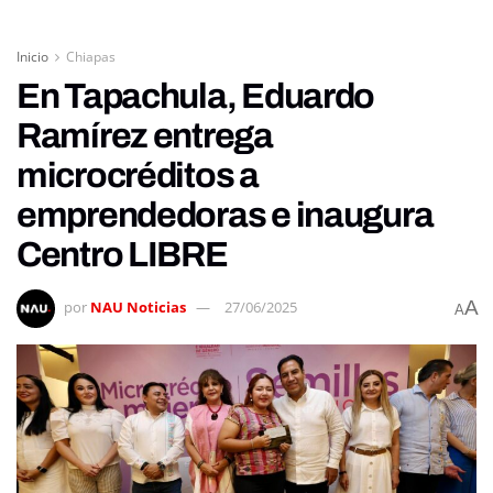
Inicio
Chiapas
En Tapachula, Eduardo
Ramírez entrega
microcréditos a
emprendedoras e inaugura
Centro LIBRE
A
por
NAU Noticias
27/06/2025
A