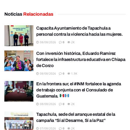
Noticias
Relacionadas
Capacita Ayuntamiento de Tapachula a
personal contra la violencia hacia las mujeres.
08/08/2026
0
2K
Con inversión histórica, Eduardo Ramírez
fortalece la infraestructura educativa en Chiapa
de Corzo
08/08/2026
0
1.9K
En la frontera sur, el #INM fortalece la agenda
de trabajo conjunta con el Consulado de
Guatemala.
08/08/2026
0
2K
Tapachula, sede del arranque estatal de la
campaña “Sí al Desarme, Sí a la Paz”
07/08/2026
0
2K