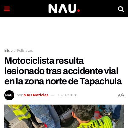
Inicio
Policiacas
Motociclista resulta
lesionado tras accidente vial
en la zona norte de Tapachula
A
por
NAU Noticias
07/07/2026
A