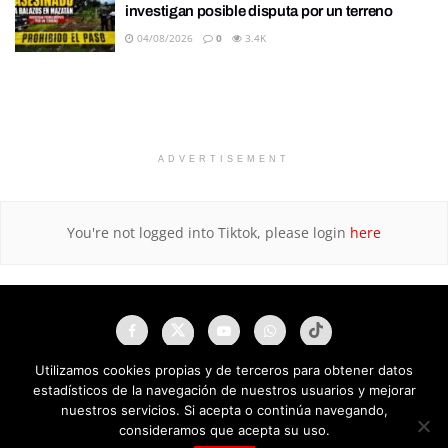
investigan posible disputa por un terreno
04/08/2026
0
3.4K
ADVERTISEMENT
You're not logged into Tiktok, please login
here
Utilizamos cookies propias y de terceros para obtener datos
estadísticos de la navegación de nuestros usuarios y mejorar
nuestros servicios. Si acepta o continúa navegando,
consideramos que acepta su uso.