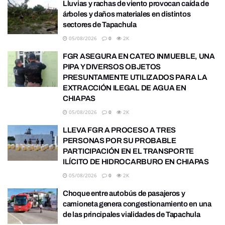
Lluvias y rachas de viento provocan caída de
árboles y daños materiales en distintos
sectores de Tapachula
05/08/2026
0
2K
FGR ASEGURA EN CATEO INMUEBLE, UNA
PIPA Y DIVERSOS OBJETOS
PRESUNTAMENTE UTILIZADOS PARA LA
EXTRACCIÓN ILEGAL DE AGUA EN
CHIAPAS
05/08/2026
0
2K
LLEVA FGR A PROCESO A TRES
PERSONAS POR SU PROBABLE
PARTICIPACIÓN EN EL TRANSPORTE
ILÍCITO DE HIDROCARBURO EN CHIAPAS
05/08/2026
0
2K
Choque entre autobús de pasajeros y
camioneta genera congestionamiento en una
de las principales vialidades de Tapachula