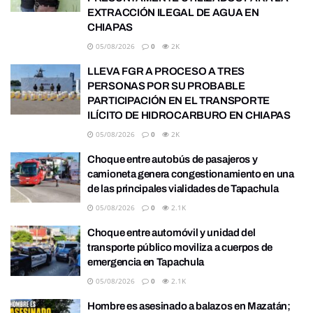
EXTRACCIÓN ILEGAL DE AGUA EN
CHIAPAS
05/08/2026
0
2K
LLEVA FGR A PROCESO A TRES
PERSONAS POR SU PROBABLE
PARTICIPACIÓN EN EL TRANSPORTE
ILÍCITO DE HIDROCARBURO EN CHIAPAS
05/08/2026
0
2K
Choque entre autobús de pasajeros y
camioneta genera congestionamiento en una
de las principales vialidades de Tapachula
05/08/2026
0
2.1K
Choque entre automóvil y unidad del
transporte público moviliza a cuerpos de
emergencia en Tapachula
05/08/2026
0
2.1K
Hombre es asesinado a balazos en Mazatán;