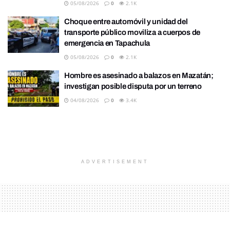
05/08/2026
0
2.1K
Choque entre automóvil y unidad del
transporte público moviliza a cuerpos de
emergencia en Tapachula
05/08/2026
0
2.1K
Hombre es asesinado a balazos en Mazatán;
investigan posible disputa por un terreno
04/08/2026
0
3.4K
ADVERTISEMENT