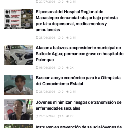
27/07/2026
0
2.1K
El personal del Hospital Regional de
Mapastepec denuncia trabajar bajo protesta
por falta de personal, medicamentos y
ambulancias
25/06/2026
0
2.1K
Atacan a balazos a expresidente municipal de
Salto de Agua; permanece grave en hospital de
Palenque
09/06/2026
0
2K
Buscan apoyo económico para ir a Olimpiada
del Conocimiento Estatal
26/05/2026
0
2.1K
Jóvenes minimizan riesgos de transmisión de
enfermedades sexuales
26/05/2026
0
2K
Instruyen en prevención de salud a jóvenes de