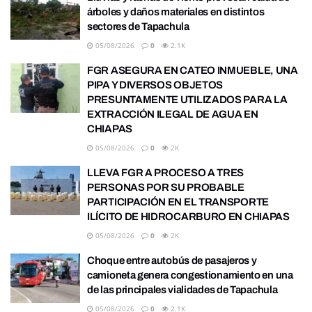
árboles y daños materiales en distintos
sectores de Tapachula
05/08/2026
0
2.1K
FGR ASEGURA EN CATEO INMUEBLE, UNA
PIPA Y DIVERSOS OBJETOS
PRESUNTAMENTE UTILIZADOS PARA LA
EXTRACCIÓN ILEGAL DE AGUA EN
CHIAPAS
05/08/2026
0
2K
LLEVA FGR A PROCESO A TRES
PERSONAS POR SU PROBABLE
PARTICIPACIÓN EN EL TRANSPORTE
ILÍCITO DE HIDROCARBURO EN CHIAPAS
05/08/2026
0
2K
Choque entre autobús de pasajeros y
camioneta genera congestionamiento en una
de las principales vialidades de Tapachula
05/08/2026
0
2.1K