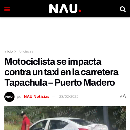
Inicio
Policiacas
Motociclista se impacta
contra un taxi en la carretera
Tapachula – Puerto Madero
A
por
NAU Noticias
28/02/2025
A