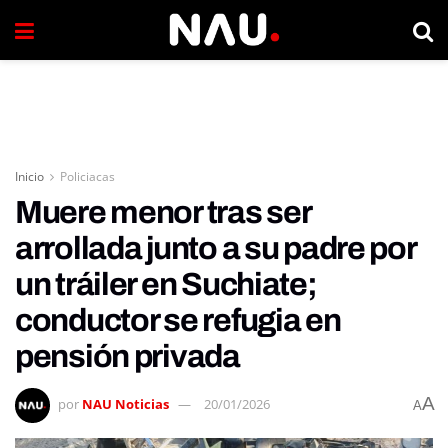
Inicio
Policiacas
Muere menor tras ser
arrollada junto a su padre por
un tráiler en Suchiate;
conductor se refugia en
pensión privada
A
por
NAU Noticias
20/01/2026
A