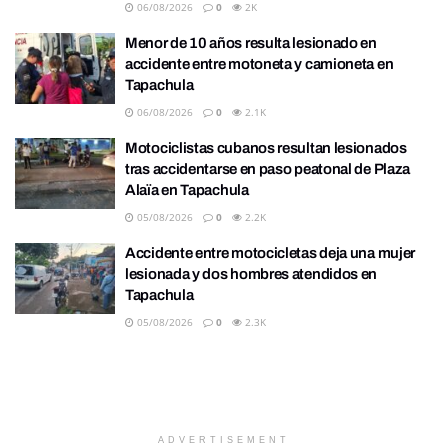
06/08/2026
0
2K
Menor de 10 años resulta lesionado en
accidente entre motoneta y camioneta en
Tapachula
06/08/2026
0
2.1K
Motociclistas cubanos resultan lesionados
tras accidentarse en paso peatonal de Plaza
Alaïa en Tapachula
05/08/2026
0
2.2K
Accidente entre motocicletas deja una mujer
lesionada y dos hombres atendidos en
Tapachula
05/08/2026
0
2.3K
ADVERTISEMENT