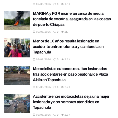
07/08/2026
0
1.9K
MARINA y FGR incineran cerca de media
tonelada de cocaína, asegurada en las costas
de puerto Chiapas
06/08/2026
0
2K
Menor de 10 años resulta lesionado en
accidente entre motoneta y camioneta en
Tapachula
06/08/2026
0
2.1K
Motociclistas cubanos resultan lesionados
tras accidentarse en paso peatonal de Plaza
Alaïa en Tapachula
05/08/2026
0
2.2K
Accidente entre motocicletas deja una mujer
lesionada y dos hombres atendidos en
Tapachula
05/08/2026
0
2.3K