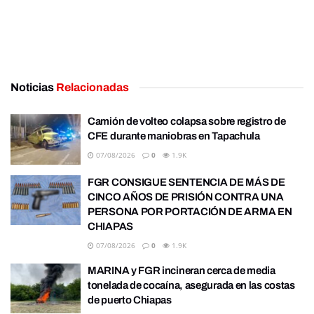
Noticias
Relacionadas
Camión de volteo colapsa sobre registro de
CFE durante maniobras en Tapachula
07/08/2026
0
1.9K
FGR CONSIGUE SENTENCIA DE MÁS DE
CINCO AÑOS DE PRISIÓN CONTRA UNA
PERSONA POR PORTACIÓN DE ARMA EN
CHIAPAS
07/08/2026
0
1.9K
MARINA y FGR incineran cerca de media
tonelada de cocaína, asegurada en las costas
de puerto Chiapas