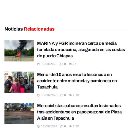
Noticias
Relacionadas
MARINA y FGR incineran cerca de media
tonelada de cocaína, asegurada en las costas
de puerto Chiapas
06/08/2026
0
2K
Menor de 10 años resulta lesionado en
accidente entre motoneta y camioneta en
Tapachula
06/08/2026
0
2.1K
Motociclistas cubanos resultan lesionados
tras accidentarse en paso peatonal de Plaza
Alaïa en Tapachula
05/08/2026
0
2.2K