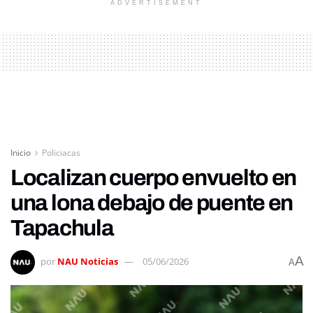
ADVERTISEMENT
Inicio
Policiacas
Localizan cuerpo envuelto en
una lona debajo de puente en
Tapachula
A
por
NAU Noticias
05/06/2026
A