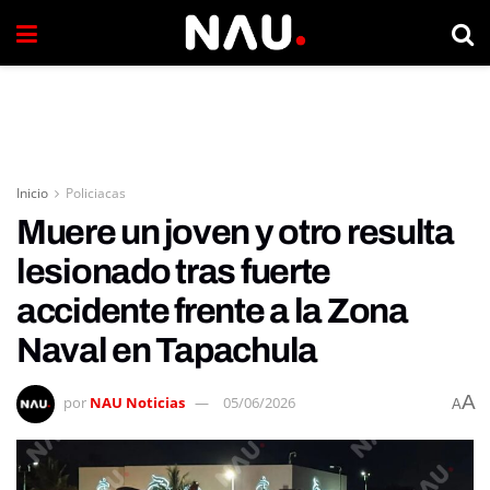
Inicio
Policiacas
Muere un joven y otro resulta
lesionado tras fuerte
accidente frente a la Zona
Naval en Tapachula
A
por
NAU Noticias
05/06/2026
A