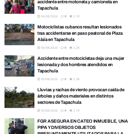
accidente entre motoneta y camioneta en
Tapachula
06/08/2026
0
2.1K
Motociclistas cubanos resultan lesionados
tras accidentarse en paso peatonal de Plaza
Alaïa en Tapachula
05/08/2026
0
2.2K
Accidente entre motocicletas deja una mujer
lesionada y dos hombres atendidos en
Tapachula
05/08/2026
0
2.3K
Lluvias y rachas de viento provocan caída de
árboles y daños materiales en distintos
sectores de Tapachula
05/08/2026
0
2.1K
FGR ASEGURA EN CATEO INMUEBLE, UNA
PIPA Y DIVERSOS OBJETOS
PRESUNTAMENTE UTILIZADOS PARA LA