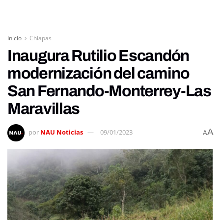
Inicio
Chiapas
Inaugura Rutilio Escandón
modernización del camino
San Fernando-Monterrey-Las
Maravillas
A
por
NAU Noticias
09/01/2023
A