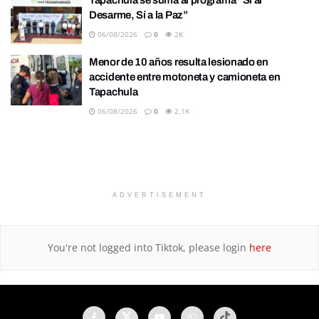
Tapachula se suma al programa “Sí al
Desarme, Sí a la Paz”
06/08/2026
0
2K
Menor de 10 años resulta lesionado en
accidente entre motoneta y camioneta en
Tapachula
06/08/2026
0
2.1K
ADVERTISEMENT
You're not logged into Tiktok, please login
here