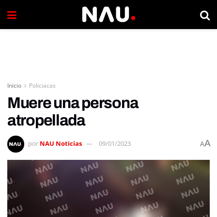
Inicio
Policiacas
Muere una persona
atropellada
A
por
NAU Noticias
09/01/2023
A