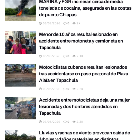
MARINA y FGR incineran cerca de media
tonelada de cocaína, asegurada en las costas
de puerto Chiapas
06/08/2026
0
2K
Menor de 10 años resulta lesionado en
accidente entre motoneta y camioneta en
Tapachula
06/08/2026
0
2.1K
Motociclistas cubanos resultan lesionados
tras accidentarse en paso peatonal de Plaza
Alaïa en Tapachula
05/08/2026
0
2.2K
Accidente entre motocicletas deja una mujer
lesionada y dos hombres atendidos en
Tapachula
05/08/2026
0
2.3K
Lluvias y rachas de viento provocan caída de
árboles y daños materiales en distintos