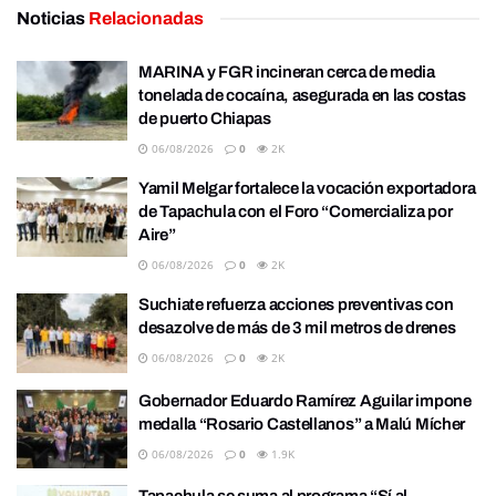
Noticias
Relacionadas
MARINA y FGR incineran cerca de media
tonelada de cocaína, asegurada en las costas
de puerto Chiapas
06/08/2026
0
2K
Yamil Melgar fortalece la vocación exportadora
de Tapachula con el Foro “Comercializa por
Aire”
06/08/2026
0
2K
Suchiate refuerza acciones preventivas con
desazolve de más de 3 mil metros de drenes
06/08/2026
0
2K
Gobernador Eduardo Ramírez Aguilar impone
medalla “Rosario Castellanos” a Malú Mícher
06/08/2026
0
1.9K