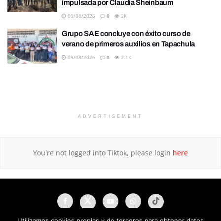
impulsada por Claudia Sheinbaum
09/08/2026
0
2K
Grupo SAE concluye con éxito curso de
verano de primeros auxilios en Tapachula
09/08/2026
0
2.1K
ADVERTISEMENT
You're not logged into Tiktok, please login
here
Utilizamos cookies propias y de terceros para obtener datos