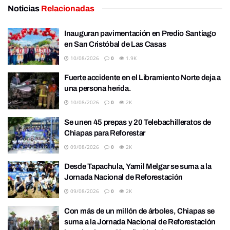
Noticias
Relacionadas
Inauguran pavimentación en Predio Santiago
en San Cristóbal de Las Casas
10/08/2026
0
1.9K
Fuerte accidente en el Libramiento Norte deja a
una persona herida.
10/08/2026
0
2K
Se unen 45 prepas y 20 Telebachilleratos de
Chiapas para Reforestar
09/08/2026
0
2K
Desde Tapachula, Yamil Melgar se suma a la
Jornada Nacional de Reforestación
09/08/2026
0
2K
Con más de un millón de árboles, Chiapas se
suma a la Jornada Nacional de Reforestación