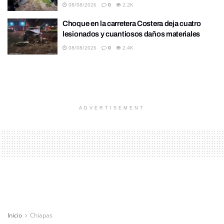
08/08/2026
0
2.2K
Choque en la carretera Costera deja cuatro
lesionados y cuantiosos daños materiales
08/08/2026
0
2.4K
ADVERTISEMENT
Inicio
Chiapas