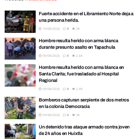
Fuerte accidente en el Libramiento Norte deja a
una persona herida.
10/08/2026
0
2K
Hombre resulta herido con arma blanca
durante presunto asalto en Tapachula
09/08/2026
0
2.6K
Hombre resulta herido con arma blanca en
Santa Clarita; fue trasladado al Hospital
Regional
09/08/2026
0
2.4K
Bomberos capturan serpiente de dos metros
en la colonia Democracia
09/08/2026
0
3K
Un detenido tras ataque armado contra joven
de 24 años en Huixtla