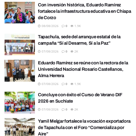
Con inversión histórica, Eduardo Ramírez
fortalece la infraestructura educativa en Chiapa
de Corzo
08/08/2026
0
1.9K
Tapachula, sede del arranque estatal de la
campaña “Sí al Desarme, Sí a la Paz”
07/08/2026
0
2K
Eduardo Ramírez se reúne con la rectora de la
Universidad Nacional Rosario Castellanos,
Alma Herrera
07/08/2026
0
1.9K
Concluye con éxito el Curso de Verano DIF
2026 en Suchiate
07/08/2026
0
2K
Yamil Melgar fortalece la vocación exportadora
de Tapachula con el Foro “Comercializa por
Aire”