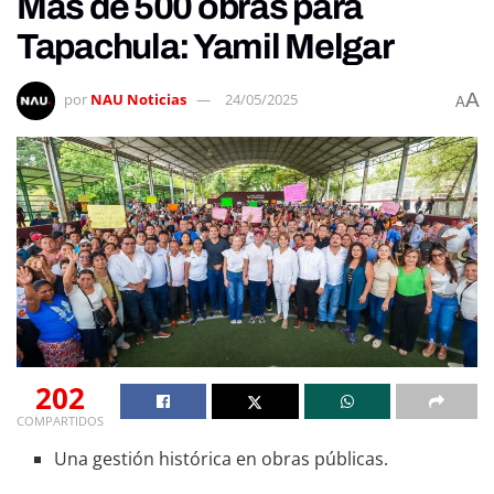
Más de 500 obras para
Tapachula: Yamil Melgar
A
por
NAU Noticias
24/05/2025
A
202
COMPARTIDOS
Una gestión histórica en obras públicas.