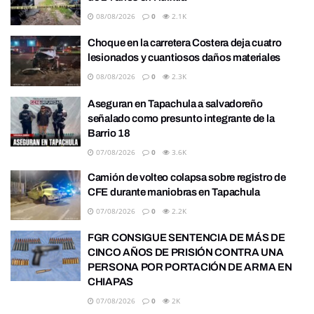
08/08/2026
0
2.1K
Choque en la carretera Costera deja cuatro
lesionados y cuantiosos daños materiales
08/08/2026
0
2.3K
Aseguran en Tapachula a salvadoreño
señalado como presunto integrante de la
Barrio 18
07/08/2026
0
3.6K
Camión de volteo colapsa sobre registro de
CFE durante maniobras en Tapachula
07/08/2026
0
2.2K
FGR CONSIGUE SENTENCIA DE MÁS DE
CINCO AÑOS DE PRISIÓN CONTRA UNA
PERSONA POR PORTACIÓN DE ARMA EN
CHIAPAS
07/08/2026
0
2K