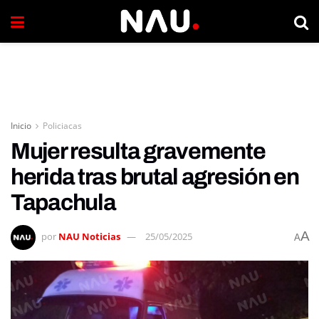
Inicio
Policiacas
Mujer resulta gravemente
herida tras brutal agresión en
Tapachula
A
por
NAU Noticias
25/05/2025
A