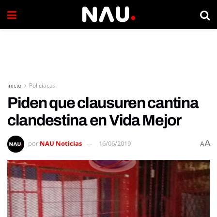
Inicio
Policiacas
Piden que clausuren cantina
clandestina en Vida Mejor
A
por
NAU Noticias
16/06/2019
A