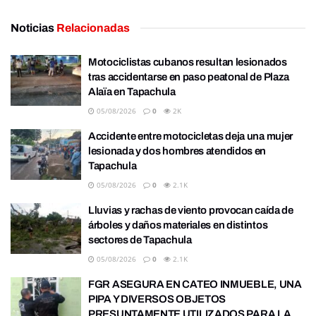
Noticias
Relacionadas
Motociclistas cubanos resultan lesionados
tras accidentarse en paso peatonal de Plaza
Alaïa en Tapachula
05/08/2026
0
2K
Accidente entre motocicletas deja una mujer
lesionada y dos hombres atendidos en
Tapachula
05/08/2026
0
2.1K
Lluvias y rachas de viento provocan caída de
árboles y daños materiales en distintos
sectores de Tapachula
05/08/2026
0
2.1K
FGR ASEGURA EN CATEO INMUEBLE, UNA
PIPA Y DIVERSOS OBJETOS
PRESUNTAMENTE UTILIZADOS PARA LA