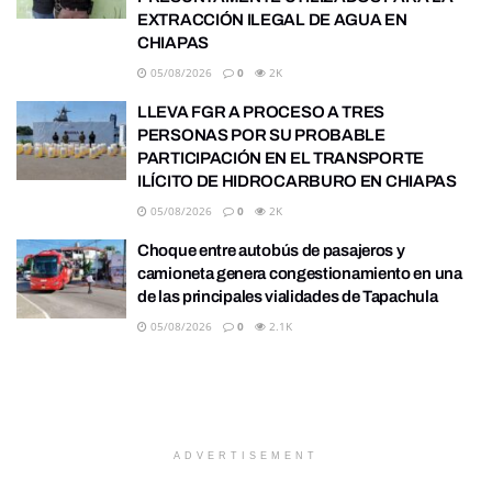
EXTRACCIÓN ILEGAL DE AGUA EN
CHIAPAS
05/08/2026
0
2K
LLEVA FGR A PROCESO A TRES
PERSONAS POR SU PROBABLE
PARTICIPACIÓN EN EL TRANSPORTE
ILÍCITO DE HIDROCARBURO EN CHIAPAS
05/08/2026
0
2K
Choque entre autobús de pasajeros y
camioneta genera congestionamiento en una
de las principales vialidades de Tapachula
05/08/2026
0
2.1K
ADVERTISEMENT