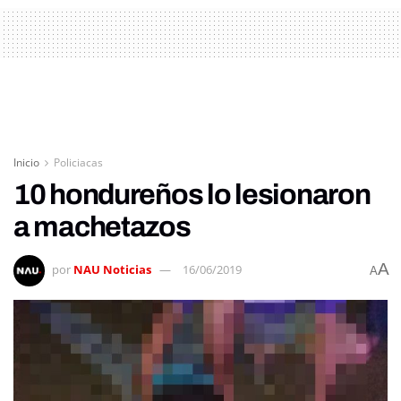
Inicio
Policiacas
10 hondureños lo lesionaron
a machetazos
A
por
NAU Noticias
16/06/2019
A