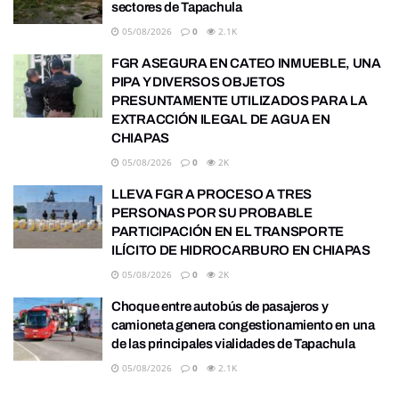
sectores de Tapachula
05/08/2026
0
2.1K
FGR ASEGURA EN CATEO INMUEBLE, UNA
PIPA Y DIVERSOS OBJETOS
PRESUNTAMENTE UTILIZADOS PARA LA
EXTRACCIÓN ILEGAL DE AGUA EN
CHIAPAS
05/08/2026
0
2K
LLEVA FGR A PROCESO A TRES
PERSONAS POR SU PROBABLE
PARTICIPACIÓN EN EL TRANSPORTE
ILÍCITO DE HIDROCARBURO EN CHIAPAS
05/08/2026
0
2K
Choque entre autobús de pasajeros y
camioneta genera congestionamiento en una
de las principales vialidades de Tapachula
05/08/2026
0
2.1K