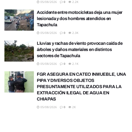
05/08/2026
0
2.2K
Accidente entre motocicletas deja una mujer
lesionada y dos hombres atendidos en
Tapachula
05/08/2026
0
2.3K
Lluvias y rachas de viento provocan caída de
árboles y daños materiales en distintos
sectores de Tapachula
05/08/2026
0
2.1K
FGR ASEGURA EN CATEO INMUEBLE, UNA
PIPA Y DIVERSOS OBJETOS
PRESUNTAMENTE UTILIZADOS PARA LA
EXTRACCIÓN ILEGAL DE AGUA EN
CHIAPAS
05/08/2026
0
2K