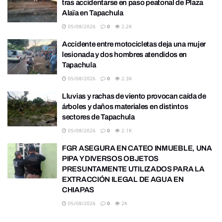
tras accidentarse en paso peatonal de Plaza
Alaïa en Tapachula
05/08/2026
0
2.2K
Accidente entre motocicletas deja una mujer
lesionada y dos hombres atendidos en
Tapachula
05/08/2026
0
2.3K
Lluvias y rachas de viento provocan caída de
árboles y daños materiales en distintos
sectores de Tapachula
05/08/2026
0
2.1K
FGR ASEGURA EN CATEO INMUEBLE, UNA
PIPA Y DIVERSOS OBJETOS
PRESUNTAMENTE UTILIZADOS PARA LA
EXTRACCIÓN ILEGAL DE AGUA EN
CHIAPAS
05/08/2026
0
2K