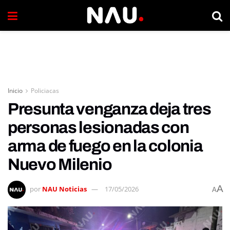
Inicio
Policiacas
Presunta venganza deja tres
personas lesionadas con
arma de fuego en la colonia
Nuevo Milenio
A
por
NAU Noticias
17/05/2026
A