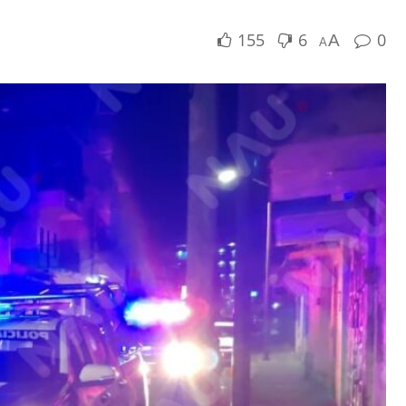
155
6
0
A
A