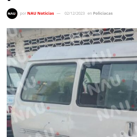
por
NAU Noticias
02/12/2023
en
Policiacas