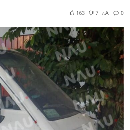
163
7
0
A
A