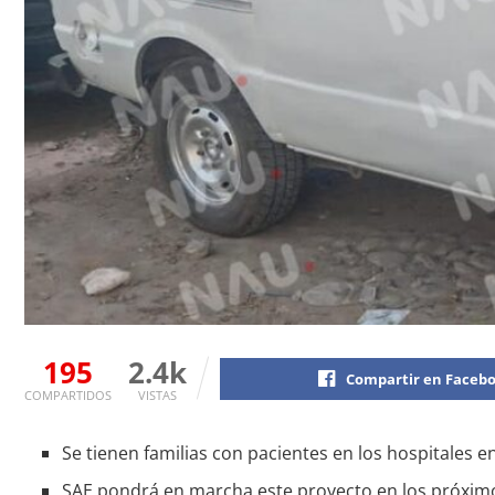
195
2.4k
Compartir en Faceb
COMPARTIDOS
VISTAS
Se tienen familias con pacientes en los hospitales e
SAE pondrá en marcha este proyecto en los próximo