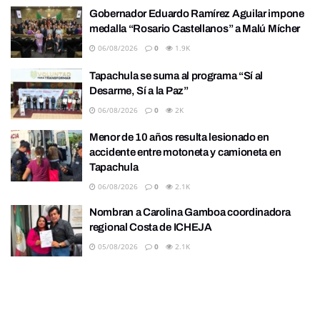
Gobernador Eduardo Ramírez Aguilar impone
medalla “Rosario Castellanos” a Malú Mícher
06/08/2026
0
1.9K
Tapachula se suma al programa “Sí al
Desarme, Sí a la Paz”
06/08/2026
0
2K
Menor de 10 años resulta lesionado en
accidente entre motoneta y camioneta en
Tapachula
06/08/2026
0
2.1K
Nombran a Carolina Gamboa coordinadora
regional Costa de ICHEJA
05/08/2026
0
2.1K