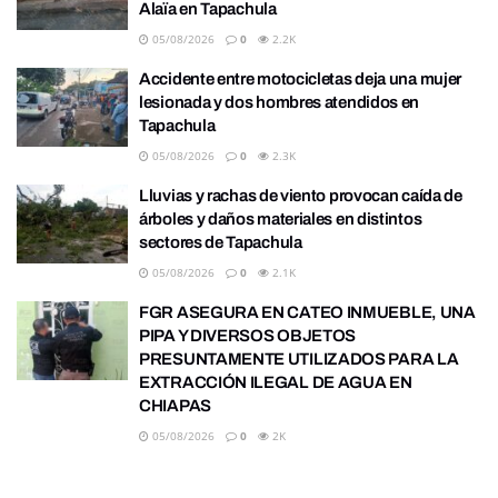
Alaïa en Tapachula
05/08/2026
0
2.2K
Accidente entre motocicletas deja una mujer
lesionada y dos hombres atendidos en
Tapachula
05/08/2026
0
2.3K
Lluvias y rachas de viento provocan caída de
árboles y daños materiales en distintos
sectores de Tapachula
05/08/2026
0
2.1K
FGR ASEGURA EN CATEO INMUEBLE, UNA
PIPA Y DIVERSOS OBJETOS
PRESUNTAMENTE UTILIZADOS PARA LA
EXTRACCIÓN ILEGAL DE AGUA EN
CHIAPAS
05/08/2026
0
2K