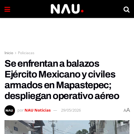
Inicio
Policiacas
Se enfrentan a balazos
Ejército Mexicano y civiles
armados en Mapastepec;
despliegan operativo aéreo
A
por
NAU Noticias
29/05/2026
A