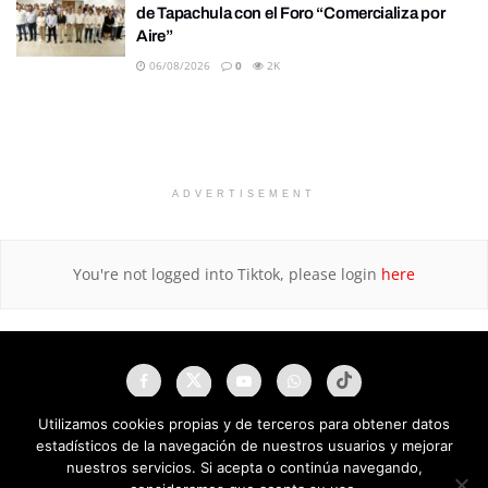
de Tapachula con el Foro “Comercializa por
Aire”
06/08/2026
0
2K
ADVERTISEMENT
You're not logged into Tiktok, please login
here
Utilizamos cookies propias y de terceros para obtener datos
estadísticos de la navegación de nuestros usuarios y mejorar
nuestros servicios. Si acepta o continúa navegando,