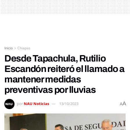
Inicio
Chiapas
Desde Tapachula, Rutilio
Escandón reiteró el llamado a
mantener medidas
preventivas por lluvias
A
por
NAU Noticias
13/10/2023
A