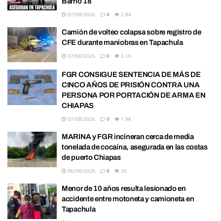
Barrio 18
07/08/2026
0
2.8K
Camión de volteo colapsa sobre registro de
CFE durante maniobras en Tapachula
07/08/2026
0
2.1K
FGR CONSIGUE SENTENCIA DE MÁS DE
CINCO AÑOS DE PRISIÓN CONTRA UNA
PERSONA POR PORTACIÓN DE ARMA EN
CHIAPAS
07/08/2026
0
1.9K
MARINA y FGR incineran cerca de media
tonelada de cocaína, asegurada en las costas
de puerto Chiapas
06/08/2026
0
2K
Menor de 10 años resulta lesionado en
accidente entre motoneta y camioneta en
Tapachula