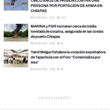
CINCO AÑOS DE PRISIÓN CONTRA UNA
PERSONA POR PORTACIÓN DE ARMA EN
CHIAPAS
07/08/2026
0
1.9K
MARINA y FGR incineran cerca de media
tonelada de cocaína, asegurada en las costas
de puerto Chiapas
06/08/2026
0
2K
Yamil Melgar fortalece la vocación exportadora
de Tapachula con el Foro “Comercializa por
Aire”
06/08/2026
0
2K
ADVERTISEMENT