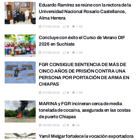
Eduardo Ramírez se reúne con la rectora de la
Universidad Nacional Rosario Castellanos,
Alma Herrera
07/08/2026
0
1.9K
Concluye con éxito el Curso de Verano DIF
2026 en Suchiate
07/08/2026
0
1.9K
FGR CONSIGUE SENTENCIA DE MÁS DE
CINCO AÑOS DE PRISIÓN CONTRA UNA
PERSONA POR PORTACIÓN DE ARMA EN
CHIAPAS
07/08/2026
0
1.9K
MARINA y FGR incineran cerca de media
tonelada de cocaína, asegurada en las costas
de puerto Chiapas
06/08/2026
0
2K
Yamil Melgar fortalece la vocación exportadora