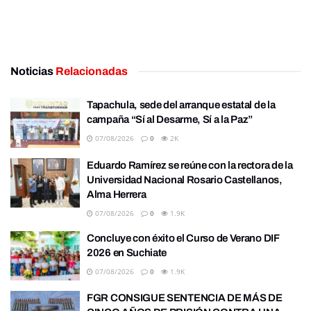
Noticias
Relacionadas
Tapachula, sede del arranque estatal de la
campaña “Sí al Desarme, Sí a la Paz”
07/08/2026
0
2K
Eduardo Ramírez se reúne con la rectora de la
Universidad Nacional Rosario Castellanos,
Alma Herrera
07/08/2026
0
1.9K
Concluye con éxito el Curso de Verano DIF
2026 en Suchiate
07/08/2026
0
1.9K
FGR CONSIGUE SENTENCIA DE MÁS DE