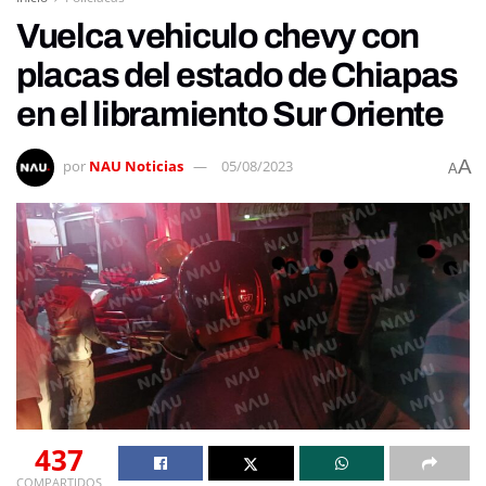
Vuelca vehiculo chevy con
placas del estado de Chiapas
en el libramiento Sur Oriente
A
por
NAU Noticias
05/08/2023
A
437
COMPARTIDOS