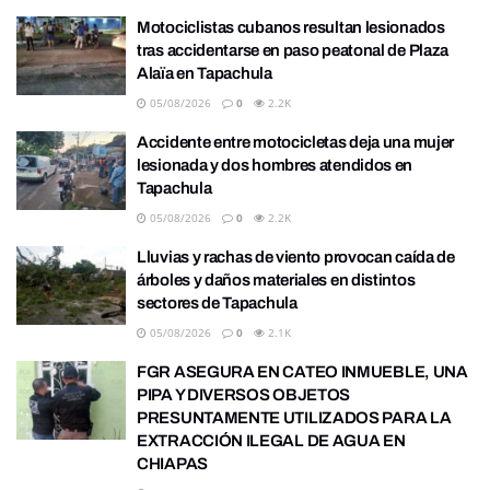
Motociclistas cubanos resultan lesionados
tras accidentarse en paso peatonal de Plaza
Alaïa en Tapachula
05/08/2026
0
2.2K
Accidente entre motocicletas deja una mujer
lesionada y dos hombres atendidos en
Tapachula
05/08/2026
0
2.2K
Lluvias y rachas de viento provocan caída de
árboles y daños materiales en distintos
sectores de Tapachula
05/08/2026
0
2.1K
FGR ASEGURA EN CATEO INMUEBLE, UNA
PIPA Y DIVERSOS OBJETOS
PRESUNTAMENTE UTILIZADOS PARA LA
EXTRACCIÓN ILEGAL DE AGUA EN
CHIAPAS