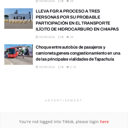
05/08/2026
0
2K
LLEVA FGR A PROCESO A TRES
PERSONAS POR SU PROBABLE
PARTICIPACIÓN EN EL TRANSPORTE
ILÍCITO DE HIDROCARBURO EN CHIAPAS
05/08/2026
0
2K
Choque entre autobús de pasajeros y
camioneta genera congestionamiento en una
de las principales vialidades de Tapachula
05/08/2026
0
2.1K
ADVERTISEMENT
You're not logged into Tiktok, please login
here