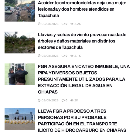
Accidente entre motocicletas deja una mujer
lesionada y dos hombres atendidos en
Tapachula
05/08/2026
0
2.2K
Lluvias y rachas de viento provocan caída de
árboles y daños materiales en distintos
sectores de Tapachula
05/08/2026
0
2.1K
FGR ASEGURA EN CATEO INMUEBLE, UNA
PIPA Y DIVERSOS OBJETOS
PRESUNTAMENTE UTILIZADOS PARA LA
EXTRACCIÓN ILEGAL DE AGUA EN
CHIAPAS
05/08/2026
0
2K
LLEVA FGR A PROCESO A TRES
PERSONAS POR SU PROBABLE
PARTICIPACIÓN EN EL TRANSPORTE
ILÍCITO DE HIDROCARBURO EN CHIAPAS