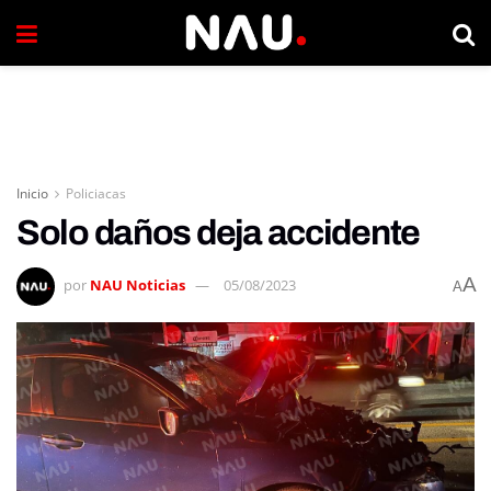
Inicio
Policiacas
Solo daños deja accidente
A
por
NAU Noticias
05/08/2023
A