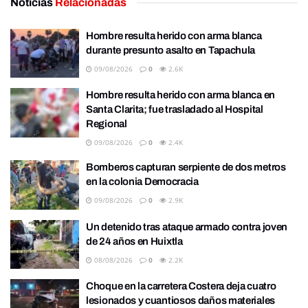
Noticias
Relacionadas
Hombre resulta herido con arma blanca
durante presunto asalto en Tapachula
09/08/2026
0
2.6K
Hombre resulta herido con arma blanca en
Santa Clarita; fue trasladado al Hospital
Regional
09/08/2026
0
2.4K
Bomberos capturan serpiente de dos metros
en la colonia Democracia
09/08/2026
0
2.9K
Un detenido tras ataque armado contra joven
de 24 años en Huixtla
08/08/2026
0
2.2K
Choque en la carretera Costera deja cuatro
lesionados y cuantiosos daños materiales