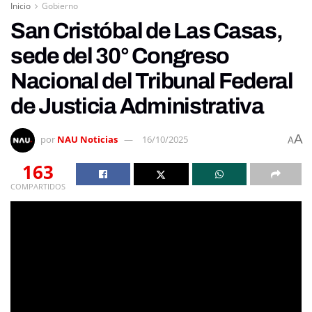
Inicio
Gobierno
San Cristóbal de Las Casas,
sede del 30° Congreso
Nacional del Tribunal Federal
de Justicia Administrativa
A
por
NAU Noticias
16/10/2025
A
163
COMPARTIDOS
San Cristóbal de Las Casas, 16 de octubre de 2025.– La
presidenta municipal, Mtra. Fabiola Ricci Diestel,
celebró que San Cristóbal fuera sede del 30° Congreso
Nacional del Tribunal Federal de Justicia Administrativa
(TFJA), evento que reunió a magistradas y magistrados
de todo el país, encabezados por el presidente del