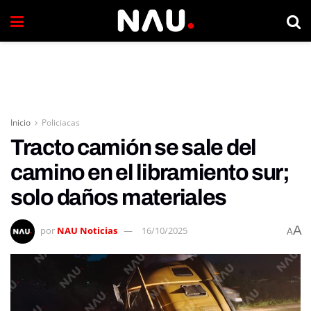
Inicio
Policiacas
Tracto camión se sale del
camino en el libramiento sur;
solo daños materiales
A
por
NAU Noticias
16/10/2025
A