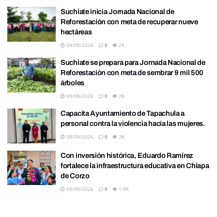
Suchiate inicia Jornada Nacional de
Reforestación con meta de recuperar nueve
hectáreas
09/08/2026
0
2K
Suchiate se prepara para Jornada Nacional de
Reforestación con meta de sembrar 9 mil 500
árboles
09/08/2026
0
2K
Capacita Ayuntamiento de Tapachula a
personal contra la violencia hacia las mujeres.
08/08/2026
0
2K
Con inversión histórica, Eduardo Ramírez
fortalece la infraestructura educativa en Chiapa
de Corzo
08/08/2026
0
1.9K