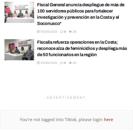
Fiscal General anuncia despliegue de más de
100 servidores públicos para fortalecer
investigación y prevención en la Costa y el
Soconusco*
05/08/2026
0
2K
Fiscalía refuerza operaciones en la Costa;
reconoce alza de feminicidios y despliega más
de 50 funcionarios en la región
05/08/2026
0
2K
ADVERTISEMENT
You're not logged into Tiktok, please login
here