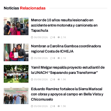
Noticias
Relacionadas
Menor de 10 años resulta lesionado en
accidente entre motoneta y camioneta en
Tapachula
06/08/2026
0
2.1K
Nombran a Carolina Gamboa coordinadora
regional Costa de ICHEJA
05/08/2026
0
2.1K
Yamil Melgar respalda proyecto estudiantil de
la UNACH “Separando para Transformar”
05/08/2026
0
1.9K
Eduardo Ramírez fortalece la Sierra Mariscal
con obras y apoyos al campo en Bella Vista y
Chicomuselo
05/08/2026
0
1.9K