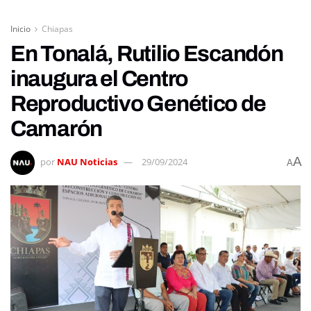
Inicio
Chiapas
En Tonalá, Rutilio Escandón
inaugura el Centro
Reproductivo Genético de
Camarón
A
por
NAU Noticias
29/09/2024
A