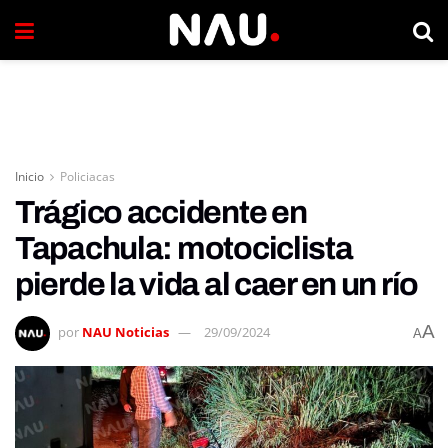
Inicio
Policiacas
Trágico accidente en
Tapachula: motociclista
pierde la vida al caer en un río
A
por
NAU Noticias
29/09/2024
A