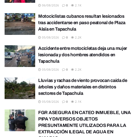
06/08/2026
0
2.1K
Motociclistas cubanos resultan lesionados
tras accidentarse en paso peatonal de Plaza
Alaïa en Tapachula
05/08/2026
0
2.2K
Accidente entre motocicletas deja una mujer
lesionada y dos hombres atendidos en
Tapachula
05/08/2026
0
2.2K
Lluvias y rachas de viento provocan caída de
árboles y daños materiales en distintos
sectores de Tapachula
05/08/2026
0
2.1K
FGR ASEGURA EN CATEO INMUEBLE, UNA
PIPA Y DIVERSOS OBJETOS
PRESUNTAMENTE UTILIZADOS PARA LA
EXTRACCIÓN ILEGAL DE AGUA EN