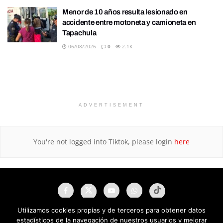
Menor de 10 años resulta lesionado en
accidente entre motoneta y camioneta en
Tapachula
06/08/2026
0
2.1K
ADVERTISEMENT
You're not logged into Tiktok, please login
here
Utilizamos cookies propias y de terceros para obtener datos
estadísticos de la navegación de nuestros usuarios y mejorar