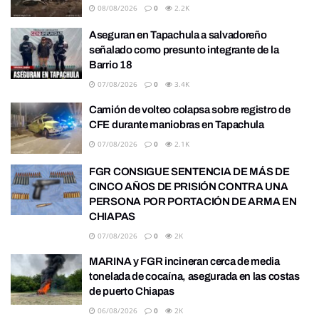
08/08/2026
0
2.2K
Aseguran en Tapachula a salvadoreño
señalado como presunto integrante de la
Barrio 18
07/08/2026
0
3.4K
Camión de volteo colapsa sobre registro de
CFE durante maniobras en Tapachula
07/08/2026
0
2.1K
FGR CONSIGUE SENTENCIA DE MÁS DE
CINCO AÑOS DE PRISIÓN CONTRA UNA
PERSONA POR PORTACIÓN DE ARMA EN
CHIAPAS
07/08/2026
0
2K
MARINA y FGR incineran cerca de media
tonelada de cocaína, asegurada en las costas
de puerto Chiapas
06/08/2026
0
2K