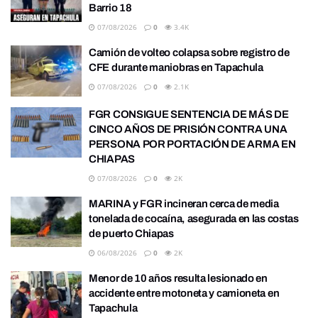
Barrio 18
07/08/2026
0
3.4K
Camión de volteo colapsa sobre registro de
CFE durante maniobras en Tapachula
07/08/2026
0
2.1K
FGR CONSIGUE SENTENCIA DE MÁS DE
CINCO AÑOS DE PRISIÓN CONTRA UNA
PERSONA POR PORTACIÓN DE ARMA EN
CHIAPAS
07/08/2026
0
2K
MARINA y FGR incineran cerca de media
tonelada de cocaína, asegurada en las costas
de puerto Chiapas
06/08/2026
0
2K
Menor de 10 años resulta lesionado en
accidente entre motoneta y camioneta en
Tapachula